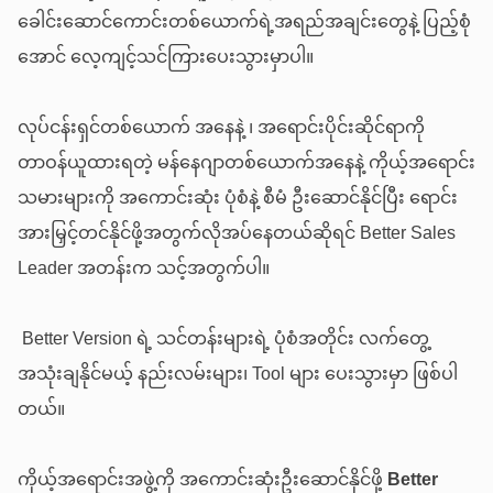
ခေါင်းဆောင်ကောင်းတစ်ယောက်ရဲ့အရည်အချင်းတွေနဲ့ ပြည့်စုံ
အောင် လေ့ကျင့်သင်ကြားပေးသွားမှာပါ။
လုပ်ငန်းရှင်တစ်ယောက် အနေနဲ့ ၊ အရောင်းပိုင်းဆိုင်ရာကို
တာဝန်ယူထားရတဲ့ မန်နေဂျာတစ်ယောက်အနေနဲ့ ကိုယ့်အရောင်း
သမားများကို အကောင်းဆုံး ပုံစံနဲ့ စီမံ ဦးဆောင်နိုင်ပြီး ရောင်း
အားမြှင့်တင်နိုင်ဖို့အတွက်လိုအပ်နေတယ်ဆိုရင် Better Sales
Leader အတန်းက သင့်အတွက်ပါ။
Better Version ရဲ့ သင်တန်းများရဲ့ ပုံစံအတိုင်း လက်တွေ့
အသုံးချနိုင်မယ့် နည်းလမ်းများ၊ Tool များ ပေးသွားမှာ ဖြစ်ပါ
တယ်။
ကိုယ့်အရောင်းအဖွဲ့ကို အကောင်းဆုံးဦးဆောင်နိုင်ဖို့
Better