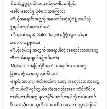
-စီမံခန့်ခွဲမှုနဲ့ ခေါင်းဆောင်မှုပေါင်းစပ်ခြင်း
-ခေါင်းဆောင်မှု ပုံစံများအကြောင်း
-ကိုယ့်အရောင်းအဖွဲ့ကို အကောင်းဆုံးပုံစံနဲ့ ဘယ်လို
ဖွဲ့စည်းတည်ဆောက်မလဲ။
-ကိုယ့်လုပ်ငန်းရဲ့ Sales Target ရရှိဖို့ လူဘယ်နှစ်
ယောက် ခန့်ရမလဲ။
-ကိုယ့်လုပ်ငန်းအတွက် အရေးပါတဲ့ အရောင်းသမားတွေ
ကို ဘယ်ရွေးချယ်ခန့်အပ်မလဲ။
-Motivation အပြည့်ရှိနေတဲ့ အရောင်းသမားတွေ
ဖြစ်လာဖို့ ဘာတွေ လုပ်နိုင်မလဲ။
-ရောင်းအားကျ၊ စိတ်ဓာတ်ကျနေတဲ့ အရောင်းသမားတွေ
ကို ဘယ်လို ကိုင်တွယ်မလဲ။အစည်းအဝေးထိုင်တိုင်း ရ
လာဒ်ကောင်းတွေ ရလာနိုင်အောင် ဘယ်လို လုပ်ဆောင်
နိုင်မလဲဆိုတာတွေကို အသေးစိတ် လေ့လာရမှာပဲဖြစ်ပါ