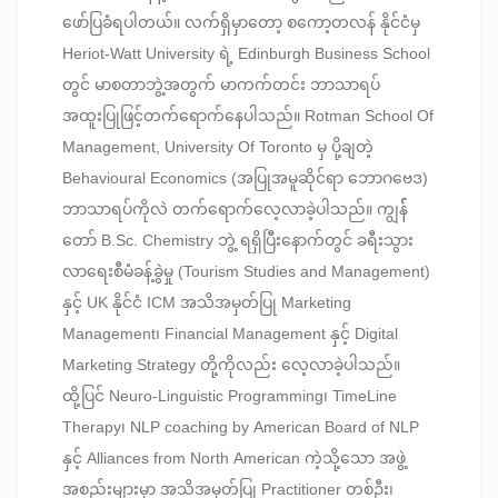
ဖော်ပြခံရပါတယ်။ လက်ရှိမှာတော့ စကော့တလန် နိုင်ငံမှ
Heriot-Watt University ရဲ့ Edinburgh Business School
တွင် မာစတာဘွဲ့အတွက် မာကက်တင်း ဘာသာရပ်
အထူးပြုဖြင့်တက်ရောက်နေပါသည်။ Rotman School Of
Management, University Of Toronto မှ ပို့ချတဲ့
Behavioural Economics (အပြုအမူဆိုင်ရာ ဘောဂဗေဒ)​
ဘာသာရပ်ကိုလဲ တက်ရောက်လေ့လာခဲ့ပါသည်။ ကျွန််
တော် B.Sc. Chemistry ဘွဲ့ ရရှိပြီးနောက်တွင် ခရီးသွား
လာရေးစီမံခန့်ခွဲမှု (Tourism Studies and Management)
နှင့် UK နိုင်ငံ ICM အသိအမှတ်ပြု Marketing
Management၊ Financial Management နှင့် Digital
Marketing Strategy တို့ကိုလည်း လေ့လာခဲ့ပါသည်။
ထို့ပြင် Neuro-Linguistic Programming၊ TimeLine
Therapy၊ NLP coaching by American Board of NLP
နှင့် Alliances from North American ကဲ့သို့သော အဖွဲ့
အစည်းများမှာ အသိအမှတ်ပြု Practitioner တစ်ဦး၊