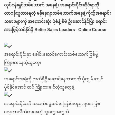
လုပ်ငန်းရှင်တစ်ယောက် အနေနဲ့ ၊ အရောင်းပိုင်းဆိုင်ရာကို
တာဝန်ယူထားရတဲ့ မန်နေဂျာတစ်ယောက်အနေနဲ့ ကိုယ့်အရောင်း
သမားများကို အကောင်းဆုံး ပုံစံနဲ့ စီမံ ဦးဆောင်နိုင်ပြီး ရောင်း
အားမြှင့်တင်နိုင်ဖို့ Better Sales Leaders - Online Course
အရောင်းပိုင်းမှာ ခေါင်းဆောင်ကောင်းတစ်ယောက်ဖြစ်ဖို့
ကြိုးစားနေတဲ့သူတွေ၊
အရောင်းအဖွဲ့ကို လက်ရှိဦးဆောင်နေတာထက် ပိုကျွမ်းကျင်
ပိုင်နိုင်အောင် ထပ်ကြိုးစားချင်တဲ့သူတွေနဲ့
အရောင်းပိုင်းကို အသက်မွေးဝမ်းကြောင်းပညာရပ်အဖြစ်
လေ့လာလိုက်စားနေတဲ့ သူတွေအတွက်