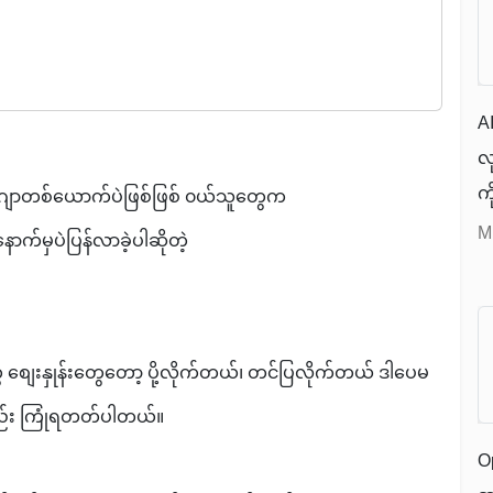
A
လ
က
ေဂျာတစ်ယောက်ပဲဖြစ်ဖြစ် ၀ယ်သူတွေက
မြ
M
ာက်မှပဲပြန်လာခဲ့ပါဆိုတဲ့
သ
တ
ွေ စျေးနှုန်းတွေတော့ ပို့လိုက်တယ်၊ တင်ပြလိုက်တယ် ဒါပေမ
ည်း ကြုံရတတ်ပါတယ်။
O