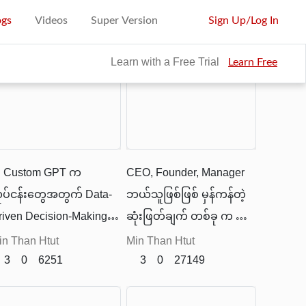
ogs
Videos
Super Version
Sign Up
/
Log In
elated Post
Learn with a Free Trial
Learn Free
I Custom GPT က
CEO, Founder, Manager
ုပ်ငန်းတွေအတွက် Data-
ဘယ်သူဖြစ်ဖြစ် မှန်ကန်တဲ့
riven Decision-Making,
ဆုံးဖြတ်ချက် တစ်ခု က သင့်
utomation, Market
လုပ်ငန်းကို အောင်မြင်စေနိုင်
in Than Htut
Min Than Htut
nsights, Lead Generation
3
0
6251
သလို၊ မှားယွင်းတဲ့
3
0
27149
တာတွေကို အလျင်အမြန်
ဆုံးဖြတ်ချက် တစ်ခုက
ောင်ရွက်နိုင်တယ်။
လုပ်ငန်းကို ပျက်ဆီးသွားနိုင်