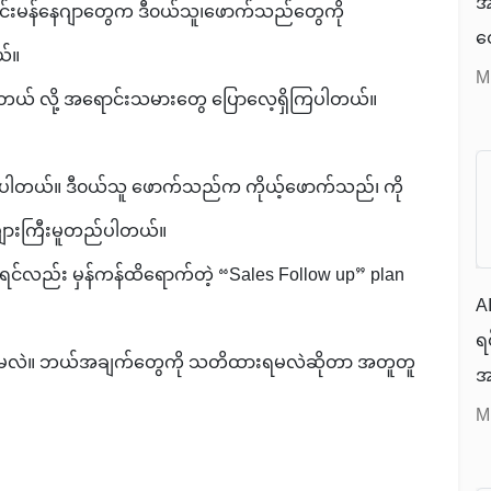
အ
်းမန်နေဂျာတွေက ဒီ၀ယ်သူ၊ဖောက်သည်တွေကို
တ
ယ်။
S
M
က်တယ် လို့ အရောင်းသမားတွေ ပြောလေ့ရှိကြပါတယ်။
R
I
M
းပါတယ်။ ဒီ၀ယ်သူ ဖောက်သည်က ကိုယ့်ဖောက်သည်၊ ကို
အ
အများကြီးမူတည်ပါတယ်။
ရ
်လည်း မှန်ကန်ထိရောက်တဲ့ “Sales Follow up” plan
AI
။
ရင
လုပ်မလဲ။ ဘယ်အချက်တွေကို သတိထားရမလဲဆိုတာ အတူတူ
အာ
လ
M
တ