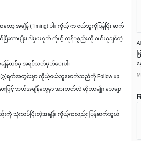
့ အချိန် (Timing) ပါ။ ကိုယ့် က ၀ယ်သူကိုပြန်ပြီး ဆက်
ြီးတာမျိုး၊ ဒါမှမဟုတ် ကိုယ့် ကုန်ပစ္စည်းကို ၀ယ်ယူချင်တဲ့
AI
ဖ
ငွ
 အချိန်တစ်ခု အရင်သတ်မှတ်ပေးပါ။
အရ
M
ြီး (၃)ရက်အတွင်းမှာ ကိုယ့်၀ယ်သူဖောက်သည်ကို Follow up
စု
အားဖြင့် ဘယ်အချိန်တွေမှာ အားတတ်လဲ ဆိုတာမျိုး သေချာ
ရင
R
တ
ည်းကို သုံးသပ်ပြီးတဲ့အချိန်၊ ကိုယ့်ကလည်း ပြန်ဆက်သွယ်