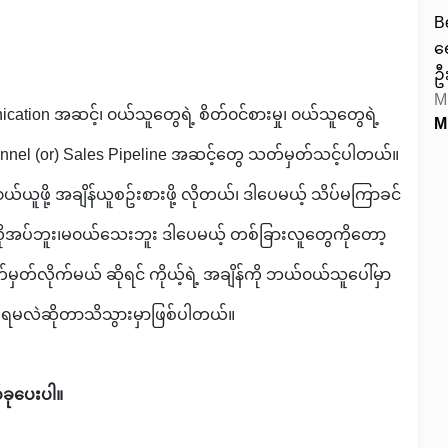
B
ရ
ဦ
M
ation အဆင့်၊ ၀ယ်သူတွေရဲ့ စိတ်၀င်စားမှု၊ ၀ယ်သူတွေရဲ့
unnel (or) Sales Pipeline အဆင့်တွေ သတ်မှတ်သင့်ပါတယ်။
ူဖို့ အချိန်ယူစဥ်းစားဖို့ လိုတယ်၊ ဒါပေမယ့် သိပ်မကြာခင်
ိုအပ်ဘူး၊မ၀ယ်သေးဘူး ဒါပေမယ့် တစ်ခြားလူတွေကိုတော့
သတ်မှတ်လိုက်မယ် ဆိုရင် ကိုယ့်ရဲ့ အချိန်ကို ဘယ်၀ယ်သူပေါ်မှာ
းရမလဲဆိုတာသိသွားမှာဖြစ်ပါတယ်။
်ခုပေးပါ။