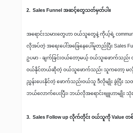
2. Sales Funnel အဆင့်တွေသတ်မှတ်ပါ။
အရောင်းသမားတွေဟာ ၀ယ်သူတွေနဲ့ ကိုယ့်ရဲ့ communic
လိုအပ်တဲ့ အရေးပေါ်အခြေနေပေါ်မူတည်ပြီး Sales F
ဥပမာ - ချက်ခြင်း၀ယ်တော့မယ့် ၀ယ်သူ၊ဖောက်သည်၊ ၀ယ်ယ
၀ယ်နိုင်တယ်ဆိုတဲ့ ၀ယ်သူဖောက်သည်၊ သူကတော့ မလ
ညွှန်းပေးနိုင်တဲ့ ဖောက်သည်၊၀ယ်သူ ဒီလိုမျိုး ခွဲပြီး 
ဘယ်လောက်ပေးပြီး၊ ဘယ်လိုအရောင်းဗျူဟာမျိုး သုံ
3. Sales Follow up လိုက်တိုင်း ၀ယ်သူကို Value တစ