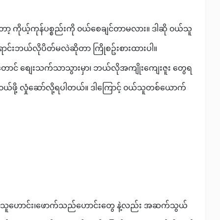
ာ့ ကိုယ့်ကုန်ပစ္စည်းကို ၀ယ်စေချင်တာမလား။ ဒါဆို ၀ယ်သူ
င် အရောင်းဘယ်လိုပိတ်မလဲဆိုတာ ကြိုစဥ်းစားထားပါ။
တောင် စျေးသက်သာသွားမှာ၊ ဘယ်လိုအကျိုးကျေးဇူး တွေရ
့ ၀ယ်ဖို့ လှုံဆော်လို့ရပါတယ်။ ဒါကြောင့် ၀ယ်သူတစ်ယောက်
ယ်သူဟောင်း၊ဖောက်သည်ဟောင်းတွေ နဲ့လည်း အဆက်သွယ်