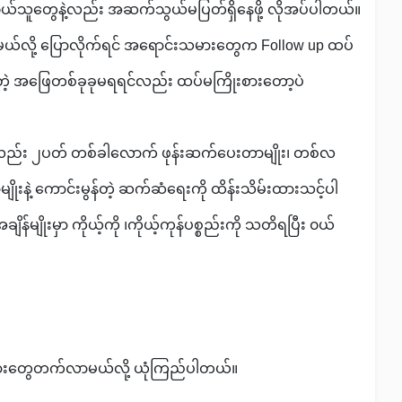
ယ်သူတွေနဲ့လည်း အဆက်သွယ်မပြတ်ရှိနေဖို့ လိုအပ်ပါတယ်။
ယ်လို့ ပြောလိုက်ရင် အရောင်းသမားတွေက Follow up ထပ်
့ အဖြေတစ်ခုခုမရရင်လည်း ထပ်မကြိုးစားတော့ပဲ
လည်း ၂ပတ် တစ်ခါလောက် ဖုန်းဆက်ပေးတာမျိုး၊ တစ်လ
ျိုးနဲ့ ကောင်းမွန်တဲ့ ဆက်ဆံရေးကို ထိန်းသိမ်းထားသင့်ပါ
်မျိုးမှာ ကိုယ့်ကို ၊ကိုယ့်ကုန်ပစ္စည်းကို သတိရပြီး ၀ယ်
င်းအားတွေတက်လာမယ်လို့ ယုံကြည်ပါတယ်။