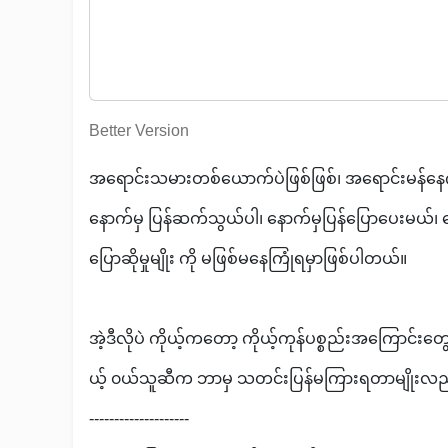
Better Version
အရောင်းသမားတစ်ယောက်ပဲဖြစ်ဖြစ်၊ အရောင်းမန်န
နောက်မှ ပြန်ဆက်သွယ်ပါ၊ နောက်မှပြန်ပြောပေးမယ်၊ နေ
ပြောဆိုမှုမျိုး ကို မဖြစ်မနေကြုံရမှာဖြစ်ပါတယ်။
အဲ့ဒီလိုပဲ ကိုယ့်ကတော့ ကိုယ့်ကုန်ပစ္စည်းအကြောင်းတ
ယ့် ၀ယ်သူဆီက ဘာမှ သတင်းပြန်မကြားရတာမျိုးလ
--------------------