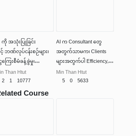
အောင် လုပ်ဆောင်နိုင်ပါ
တယ်။
 ကို အသုံးပြုခြင်း
AI က Consultant တွေ
ြင့် ဘဏ်လုပ်ငန်းစဉ်များ၊
အတွက်သာမက၊ Clients
ေကြေးစီမံခန့်ခွဲမှု၊
များအတွက်ပါ Efficiency,
ှုံးအမြတ်ခန့်မှန်းမှု၊
Automation, Decision-
in Than Htut
Min Than Htut
ဆောင်းမှုနှင့်
2
1
10777
Making တိုးတက်စေမယ့်
5
0
5633
်းနှီးမြှုပ်နှံမှုများ ကို ပိုမို
ကိရိယာတစ်ခုဖြစ်နိုင်ပါ
elated Course
ိကျမြန်ဆန်စေတယ်။
တယ်။