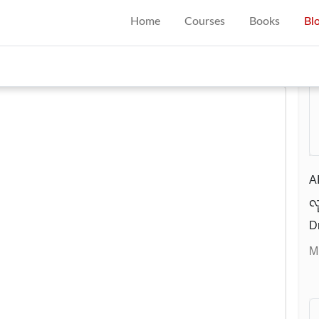
Home
Courses
Books
Bl
R
A
လ
D
A
M
I
စ
ဆ