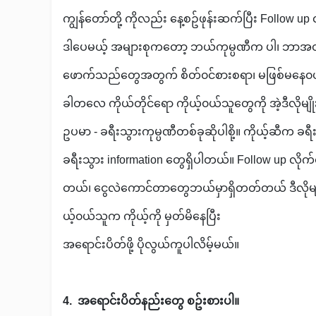
ကျွန်တော်တို့ ကိုလည်း နေ့စဥ်ဖုန်းဆက်ပြီး Follow u
ဒါပေမယ့် အများစုကတော့ ဘယ်ကုမ္ပဏီက ပါ၊ ဘာအတွ
ဖောက်သည်တွေအတွက် စိတ်၀င်စားစရာ၊ မဖြစ်မနေ၀ယ်
ခါတလေ ကိုယ်တိုင်ရော ကိုယ့်၀ယ်သူတွေကို အဲ့ဒီလိုမျိ
ဥပမာ - ခရီးသွားကုမ္ပဏီတစ်ခုဆိုပါစို့။ ကိုယ့်ဆီက ခ
ခရီးသွား information တွေရှိပါတယ်။ Follow up လိ
တယ်၊ ငွေလဲကောင်တာတွေဘယ်မှာရှိတတ်တယ် ဒီလိုမျိုး
ယ့်၀ယ်သူက ကိုယ့်ကို မှတ်မိနေပြီး
အရောင်းပိတ်ဖို့ ပိုလွယ်ကူပါလိမ့်မယ်။
4. ​ အရောင်းပိတ်နည်းတွေ စဥ်းစားပါ။