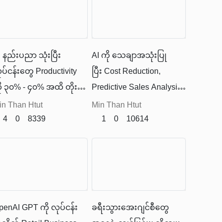
တယ်။
I နည်းပညာ သုံးပြီး
AI ကို သေချာအသုံးပြု
ုပ်ငန်းတွေ Productivity
ပြီး Cost Reduction,
ို ၃၀% - ၄၀% အထိ တိုး
Predictive Sales Analysis,
ှင့်နိုင်ကြောင်း PwC
Customer Engagement
in Than Htut
Min Than Htut
ုတေသနတွေက ပြထားပါ
4
0
8339
တိုးမြှင့်နိုင်ပါတယ်။
1
0
10614
ယ်။
penAI GPT ကို လုပ်ငန်း
ခရီးသွားအေးဂျင်စီတွေ