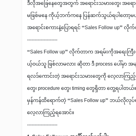
ဒီလိုအခြေနေတွေအတွက် အရောင်းသမားတွေ၊ အရောင
မဖြစ်မနေ ကိုယ့်ဘက်ကနေ ပြန်ဆက်သွယ်ရပါတော့မ
အရောင်းစကားနဲ့ပြောရရင် “Sales Follow up” လို
--------------------
“Sales Follow up” လိုက်တာက အရမ်းကိုအရေးကြီ
ယ့်၀ယ်သူ ဖြစ်လာမလား ဆိုတာ ဒီ process ပေါ်မှာ 
ရလဒ်ကောင်းတဲ့ အရောင်းသမားတွေကို လေ့လာကြည့်ရင
တွေ၊ procedure တွေ၊ timing တွေရှိတာ တွေ့ရပါတယ်
မှန်ကန်ထိရောက်တဲ့ “Sales Follow up” ဘယ်လို
လေ့လာကြည့်ရအောင်။
--------------------