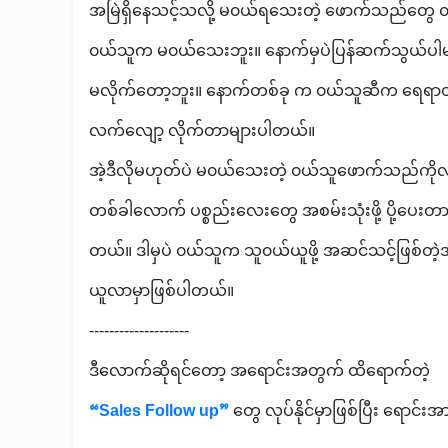
အမြဲရှိနေသင့်သလို့ မ၀ယ်ရသေးတဲ့ ဖောက်သည်တွေ ၀
၀​ယ်သူက မ၀ယ်သေးဘူး။ နောက်မှပဲပြန်ဆက်သွယ်ပါမ
မလိုက်တော့ဘူး။ နောက်တစ်ခု က ၀ယ်သူဆီက ရေရာတဲ
လက်လျော့ လိုက်တာများပါတယ်။
အဲ့ဒီလိုမဟုတ်ပဲ မ၀ယ်သေးတဲ့ ၀ယ်သူဖောက်သည်ကို
တစ်ခါလောက် ပစ္စည်းလေးတွေ အစမ်းသုံးဖို့ ပို့ပေးတာမ
တယ်။ ဒါမှပဲ ၀ယ်သူက သူ၀ယ်ယူဖို့ အဆင်သင့်ဖြစ်တဲ့အချိန
ယူလာမှာဖြစ်ပါတယ်။
--------------------
ဒီလောက်ဆိုရင်တော့ အရောင်းအတွက် ထိရောက်တဲ့
“Sales Follow up”
တွေ လုပ်နိုင်မှာဖြစ်ပြီး ရော