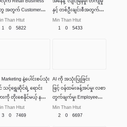
လိုက် Retail Business
အနေနဲ့ လျင်မြန်မှု၊ တိကျမှု
ွေ အတွက် Customer
နှင့် တစ်ဦးချင်းစီအတွက်
ervice, Sales
သင့်တော်မှုရှိတဲ့ဝန်ဆောင်မှု
in Than Htut
Min Than Htut
ecommendations,
1
0
5822
များ ပေးနိုင်ဖို့လိုလာပါ
1
0
5433
nventory Management,
တယ်။ Custom GPT က
arketing Automation စတဲ့
လုပ်ငန်းထိရောက်မှု မြှင့်တင်
စိတ်အပိုင်းတွေမှာထိ
ပြီး ဝင်ငွေ တိုးတက်စေနိုင်
ောက်စေပါတယ်။
တယ်။​
 Marketing နဲ့ပေါင်းစပ်သုံး
AI ကို အသုံးပြုခြင်း
် သင့်ရွှေဆိုင်ရဲ့ ရောင်း
ဖြင့် ဝန်ထမ်းခန့်အပ်မှု၊ လစာ
းကို တိုးစေနိုင်မယ့် နည်း
တွက်ချက်မှု၊ Employee
မ်း တွေထဲက တစ်ခုဖြစ်
Engagement တိုးမြှင့်ခြင်း၊
in Than Htut
Min Than Htut
ယ်။
3
0
7469
သင်တန်းစီစဉ်ခြင်း စတဲ့
2
0
6697
အလုပ်တွေကို ပိုမို လျှင်မြန်