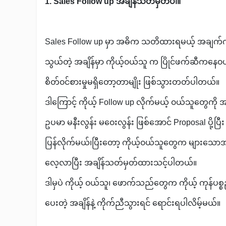
1. Sales Follow up အချိန်သတ်မှတ်ပါ။
Sales Follow up မှာ အဓိက သတိထားရမယ့် အချက်ကတော
သွယ်တဲ့ အချိန်မှာ ကိုယ့်၀ယ်သူ က ပြိုင်ဖက်ဆီကနေ၀ယ်ပ
စိတ်၀င်စားမှုမရှိတော့တာမျိုး ဖြစ်သွားတတ်ပါတယ်။
ဒါကြောင့် ကိုယ့် Follow up လိုက်မယ့် ၀ယ်သူတွေကို
ဥပမာ မနီးလွန်း မ၀ေးလွန်း ဖြစ်အောင် Proposal ပို့ပ
ပြန်လိုက်မယ်၊ပြီးတော့ ကိုယ့်၀ယ်သူတွေက များသော
လေ့လာပြီး အချိန်သတ်မှတ်ထားသင့်ပါတယ်။
ဒါမှပဲ ကိုယ့် ၀ယ်သူ၊ ဖောက်သည်တွေက ကိုယ့် ကုန်ပစ္စ
ပေးတဲ့ အချိန်နဲ့ ကိုက်ညီသွားရင် ရောင်းရပါလိမ့်မယ်။