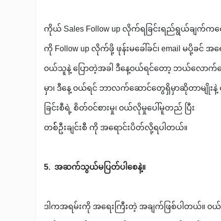
ကိုယ် Sales Follow up လိုက်ရခြင်းရည်ရွယ်ချက်ကတေ
ကို Follow up လိုက်ဖို့ ဖုန်းမခေါ်ခင်၊ email မပို့ခ
၀ယ်သူနဲ့ ပြောတဲ့အခါ ဒီနေ့၀ယ်ရင်တော့ ဘယ်လောက်
မှာ၊ ဒီနေ့ ၀ယ်ရင် ဘာလက်ဆောင်တွေရှိမှာဆိုတာမျိုးနဲ
ခြင်းစီရဲ့ စိတ်၀င်စားမှု၊ ၀ယ်လိုမှုပေါ်မူတည် ပြီး
တစ််ဦးချင်းစီ ကို အရောင်းပိတ်လို့ရပါတယ်။
5. အဆက်သွယ်မပြတ်ပါစေနဲ့။
ဒါကအရမ်းကို အရေးကြီးတဲ့ အချက်ဖြစ်ပါတယ်။ ၀