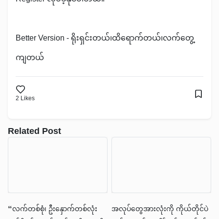
Better Version - ရိုးရှင်းတယ်၊ထိရောက်တယ်၊လက်တွေ့
ကျတယ်
2
Likes
Related Post
“လက်တစ်စုံ၊ ဦးနှောက်တစ်လုံး
အလုပ်တွေအားလုံးကို ကိုယ်တိုင်ပဲ