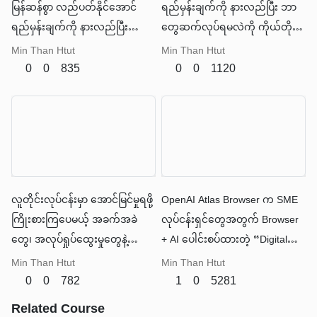
မြန်ဆန်စွာ လည်ပတ်နိုင်အောင်
ရည်မှန်းချက်ကို နားလည်ပြီး ဘာ
ရည်မှန်းချက်ကို နားလည်ပြီး
တွေဆက်လုပ်ရမလဲကို ကိုယ်တိုင်
ကိုယ်တိုင် လုပ်ဆောင်ပေးနိုင်တဲ့
စဉ်းစားဆုံးဖြတ်ကာ အလုပ်ကို အစ
Min Than Htut
Min Than Htut
အသိဉာဏ်ရှိတဲ့ လက်ထောက် —
အဆုံး ပြီးမြောက်အောင် လုပ်နိုင်တဲ့
0
0
835
0
0
1120
Agentic AI
စမတ် လက်ထောက်တစ်ဦး နဲ့ တူပါ
တယ်။
လူတိုင်းလုပ်ငန်းမှာ အောင်မြင်မှုရဖို့
OpenAI Atlas Browser က SME
ကြိုးစားကြပေမယ့် အခက်အခဲ
လုပ်ငန်းရှင်တွေအတွက် Browser
တွေ၊ အလုပ်ရှုပ်ထွေးမှုတွေနဲ့
+ AI ပေါင်းစပ်ထားတဲ့ “Digital
ကြုံတွေ့နေရတာအမှန်ပါပဲ။
Staff” တစ်ခုလိုပါပဲ။
Min Than Htut
Min Than Htut
0
0
782
1
0
5281
Related Course