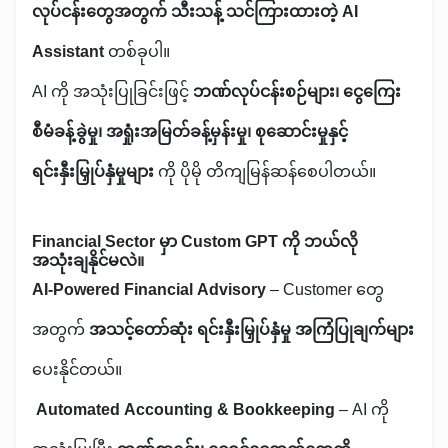
လုပ်ငန်းတွေအတွက် သီးသန့် သင်ကြားထားတဲ့ AI
Assistant
တစ်ခုပါ။
AI ကို အသုံးပြုခြင်းဖြင့်
ဘဏ်လုပ်ငန်းစဉ်များ၊ ငွေကြေး
စီမံခန့်ခွဲမှု၊ အရှုံးအမြတ်ခန့်မှန်းမှု၊ စုဆောင်းမှုနှင့်
ရင်းနှီးမြှုပ်နှံမှုများ
ကို ပိုမို တိကျမြန်ဆန်စေပါတယ်။
Financial Sector မှာ Custom GPT ကို ဘယ်လို
အသုံးချနိုင်မလဲ။
AI-Powered Financial Advisory
– Customer တွေ
အတွက်
အသင့်တော်ဆုံး ရင်းနှီးမြှုပ်နှံမှု အကြံပြုချက်များ
ပေးနိုင်တယ်။
Automated Accounting & Bookkeeping
– AI ကို