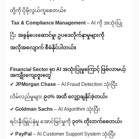
တို့ကို ပိုမိုလွယ်ကူစေတယ်။
Tax & Compliance Management
– AI ကို အသုံးပြု
ပြီး
အခွန်ပေးဆောင်မှု၊ ဥပဒေလိုက်နာမှုများကို
အလိုအလျောက် စီမံနိုင်ပါတယ်။
Financial Sector မှာ AI အသုံးပြုမှုကြောင့် ဖြစ်လာမယ့်
အကျိုးကျေးဇူးတွေ
✔
JPMorgan Chase
– AI Fraud Detection သုံးပြီး
လိမ်လည်မှုများ
၉၀% အထိ လျှော့ချနိုင်ခဲ့တယ်
။
✔
Goldman Sachs
– AI Algorithm သုံးပြီး
ရင်းနှီးမြှုပ်နှံမှု အောင်မြင်မှုကို
၃၀% တိုးတက်စေတယ်
။
✔
PayPal
– AI Customer Support System သုံးပြီး