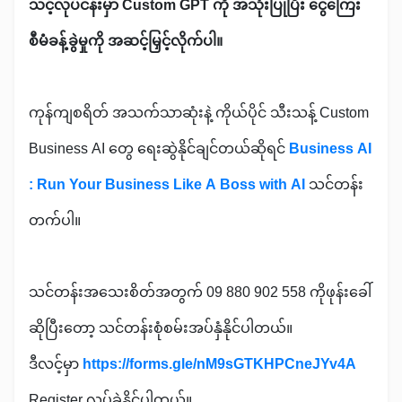
သင့်လုပ်ငန်းမှာ Custom GPT ကို အသုံးပြုပြီး ငွေကြေး
စီမံခန့်ခွဲမှုကို အဆင့်မြှင့်လိုက်ပါ။
ကုန်ကျစရိတ် အသက်သာဆုံးနဲ့ ကိုယ်ပိုင် သီးသန့် Custom
Business AI တွေ ရေးဆွဲနိုင်ချင်တယ်ဆိုရင်
Business AI
: Run Your Business Like A Boss with AI
သင်တန်း
တက်ပါ။
သင်တန်းအသေးစိတ်အတွက် 09 880 902 558 ကိုဖုန်းခေါ်
ဆိုပြီးတော့ သင်တန်းစုံစမ်းအပ်နှံနိုင်ပါတယ်။
ဒီလင့်မှာ
https://forms.gle/nM9sGTKHPCneJYv4A
Register လုပ်ခဲ့နိုင်ပါတယ်။