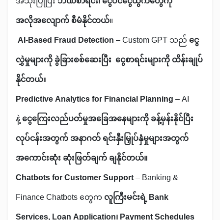
အသုံးပြုပြီး
ဘဏ်စာရင်း၊ ငွေဝင်ငွေထွက်တွေကို
အလိုအလျောက် စီမံနိုင်တယ်
။
AI-Based Fraud Detection
– Custom GPT သည်
ငွေ
လွှဲမှုများကို ခွဲခြားစစ်ဆေးပြီး ငွေစာရင်းများကို ထိန်းချုပ်
နိုင်တယ်
။
Predictive Analytics for Financial Planning
– AI
နဲ့
ငွေကြေးလည်ပတ်မှုအခြေအနေများကို ခန့်မှန်းနိုင်ပြီး
လုပ်ငန်းအတွက် အနာဂတ် ရင်းနှီးမြှုပ်နှံမှုများအတွက်
အကောင်းဆုံး ဆုံးဖြတ်ချက် ချနိုင်တယ်။
Chatbots for Customer Support
– Banking &
Finance Chatbots တွေက
လူကြီးမင်းရဲ့ Bank
Services, Loan Application၊ Payment Schedules