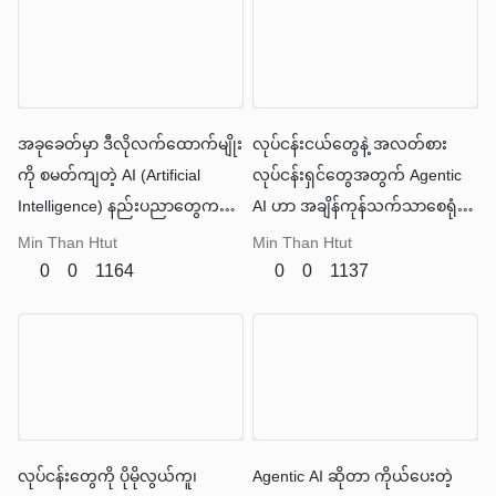
လွန်းလို့ ဘယ်ကစရမှန်းမသိတာ
မျိုးပေါ့
အခုခေတ်မှာ ဒီလိုလက်ထောက်မျိုး
လုပ်ငန်းငယ်တွေနဲ့ အလတ်စား
ကို စမတ်ကျတဲ့ AI (Artificial
လုပ်ငန်းရှင်တွေအတွက် Agentic
Intelligence) နည်းပညာတွေကနေ
AI ဟာ အချိန်ကုန်သက်သာစေရုံ
ဖန်တီးပေးနိုင်နေပါပြီ။ ဒါကို
သာမက ကုန်ကျစရိတ်ကိုပါ
Min Than Htut
Min Than Htut
"Agentic AI" လို့ ခေါ်ဆိုနိုင်ပါ
လျှော့ချပေးနိုင်ပါတယ်။
0
0
1164
0
0
1137
တယ်။
လုပ်ငန်းတွေကို ပိုမိုလွယ်ကူ၊
Agentic AI ဆိုတာ ကိုယ်ပေးတဲ့