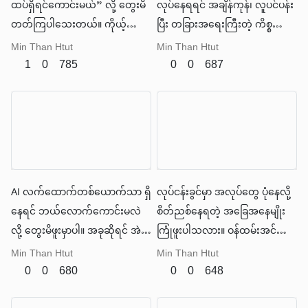
ထပ်ရှိရင်ကောင်းမယ်” လို့ တွေးမိ
လုပ်နေရရင် အချိန်ကုန်၊ လူပင်ပန်း
တတ်ကြပါသေးတယ်။ ကိုယ့်
ပြီး တခြားအရေးကြီးတဲ့ ကိစ္စတွေ
ကိုယ်စား စဉ်းစားပေး၊ စီစဉ်ပေး၊
ကို အာရုံစိုက်ဖို့ ခက်ခဲလာပါတယ်။
Min Than Htut
Min Than Htut
အလုပ်တွေကို လုပ်ပေးနိုင်မယ့်
1
0
785
0
0
687
လက်ထောက်ကောင်းတစ်ယောက်
လိုချင်ကြတာပါ။
AI လက်ထောက်တစ်ယောက်သာ ရှိ
လုပ်ငန်းခွင်မှာ အလုပ်တွေ ပုံနေလို့
နေရင် ဘယ်လောက်ကောင်းမလဲ
စိတ်ညစ်နေရတဲ့ အခြေအနေမျိုး
လို့ တွေးမိဖူးမှာပါ။ အခုဆိုရင် အဲဒီ
ကြုံဖူးပါသလား။ ဝန်ထမ်းအင်အား
လိုမျိုး အိပ်မက်တွေက တကယ်
မလုံလောက်တာ၊ အချိန်မ
Min Than Htut
Min Than Htut
ဖြစ်လာနေပါပြီ။ ဒါကို Agentic AI
လုံလောက်တာ၊ ဒါမှမဟုတ်
0
0
680
0
0
648
လို့ ခေါ်ပါတယ်။
လုပ်ငန်းဆောင်တာတွေက ရှုပ်ထွေး