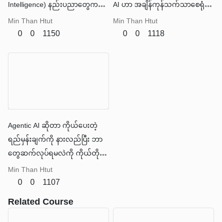
Intelligence) နည်းပညာတွေကနေ
AI ဟာ အချိန်ကုန်သက်သာစေရုံ
ဖန်တီးပေးနိုင်နေပါပြီ။ ဒါကို
သာမက ကုန်ကျစရိတ်ကိုပါ
Min Than Htut
Min Than Htut
"Agentic AI" လို့ ခေါ်ဆိုနိုင်ပါ
လျှော့ချပေးနိုင်ပါတယ်။
0
0
1150
0
0
1118
တယ်။
Agentic AI ဆိုတာ ကိုယ်ပေးတဲ့
ရည်မှန်းချက်ကို နားလည်ပြီး ဘာ
တွေဆက်လုပ်ရမလဲကို ကိုယ်တိုင်
စဉ်းစားဆုံးဖြတ်ကာ အလုပ်ကို အစ
Min Than Htut
အဆုံး ပြီးမြောက်အောင် လုပ်နိုင်တဲ့
0
0
1107
စမတ် လက်ထောက်တစ်ဦး နဲ့ တူပါ
Related Course
တယ်။