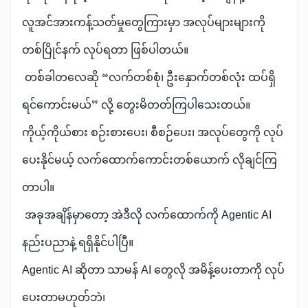
လူအင်အားကန့်သတ်မှုတွေကြားမှာ အလုပ်များများကို
တစ်ပြိုင်နက် လုပ်ရတာ ဖြစ်ပါတယ်။
တစ်ခါတလေဆို “လက်တစ်စုံ၊ ဦးနှောက်တစ်လုံး ထပ်ရှိ
ရင်ကောင်းမယ်” လို့ တွေးမိတတ်ကြပါသေးတယ်။
ကိုယ့်ကိုယ်စား စဉ်းစားပေး၊ စီစဉ်ပေး၊ အလုပ်တွေကို လုပ်
ပေးနိုင်မယ့် လက်ထောက်ကောင်းတစ်ယောက် လိုချင်ကြ
တာပါ။
အခုအချိန်မှာတော့ အဲဒီလို လက်ထောက်ကို Agentic AI
နည်းပညာနဲ့ ရရှိနိုင်ပါပြီ။
Agentic AI ဆိုတာ သာမန် AI တွေလို အမိန့်ပေးတာကို လုပ်
ပေးတာမဟုတ်ဘဲ၊