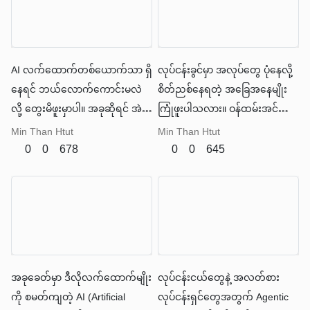
AI လက်ထောက်တစ်ယောက်သာ ရှိ
လုပ်ငန်းခွင်မှာ အလုပ်တွေ ပုံနေလို့
နေရင် ဘယ်လောက်ကောင်းမလဲ
စိတ်ညစ်နေရတဲ့ အခြေအနေမျိုး
လို့ တွေးမိဖူးမှာပါ။ အခုဆိုရင် အဲဒီ
ကြုံဖူးပါသလား။ ဝန်ထမ်းအင်အား
လိုမျိုး အိပ်မက်တွေက တကယ်
မလုံလောက်တာ၊ အချိန်မ
Min Than Htut
Min Than Htut
ဖြစ်လာနေပါပြီ။ ဒါကို Agentic AI
လုံလောက်တာ၊ ဒါမှမဟုတ်
0
0
678
0
0
645
လို့ ခေါ်ပါတယ်။
လုပ်ငန်းဆောင်တာတွေက ရှုပ်ထွေး
လွန်းလို့ ဘယ်ကစရမှန်းမသိတာ
မျိုးပေါ့
အခုခေတ်မှာ ဒီလိုလက်ထောက်မျိုး
လုပ်ငန်းငယ်တွေနဲ့ အလတ်စား
ကို စမတ်ကျတဲ့ AI (Artificial
လုပ်ငန်းရှင်တွေအတွက် Agentic