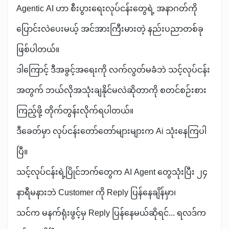
Agentic AI ဟာ စီးပွားရေးလုပ်ငန်းတွေရဲ့ အနာဂတ်ကို
ပြောင်းလဲပေးမယ့် အင်အားကြီးမားတဲ့ နည်းပညာတစ်ခု
ဖြစ်ပါတယ်။
ဒါကြောင့် ဒီအခွင့်အရေးကို လက်လွတ်မခံဘဲ သင့်လုပ်ငန်း
အတွက် ဘယ်လိုအသုံးချနိုင်မလဲဆိုတာကို စတင်စဉ်းစား
ကြည့်ဖို့ တိုက်တွန်းလိုက်ရပါတယ်။
ဒီခေတ်မှာ လုပ်ငန်းတော်တော်များများက Ai သုံးနေကြပါ
ပြီ။
သင့်လုပ်ငန်းရဲ့ပြိုင်ဘက်တွေက AI Agent တွေသုံးပြီး ၂၄
နာရီမနားဘဲ Customer ကို Reply ပြန်နေချိန်မှာ၊
သင်က မနက်ရုံးဖွင့်မှ Reply ပြန်နေမယ်ဆိုရင်... ရလဒ်က