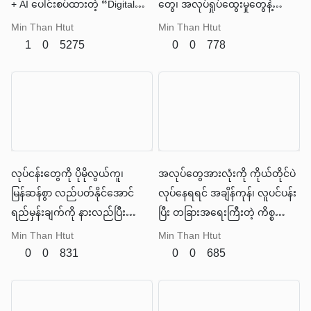
+ AI ပေါင်းစပ်ထားတဲ့ “Digital
တွေ၊ အလုပ်ရှုပ်ထွေးမှုတွေနဲ့
Staff” တစ်ခုလိုပါပဲ။
ကြုံတွေ့နေရတာအမှန်ပါပဲ။
Min Than Htut
Min Than Htut
1
0
5275
0
0
778
လုပ်ငန်းတွေကို ပိုမိုလွယ်ကူ၊
အလုပ်တွေအားလုံးကို ကိုယ်တိုင်ပဲ
မြန်ဆန်စွာ လည်ပတ်နိုင်အောင်
လုပ်နေရရင် အချိန်ကုန်၊ လူပင်ပန်း
ရည်မှန်းချက်ကို နားလည်ပြီး
ပြီး တခြားအရေးကြီးတဲ့ ကိစ္စတွေ
ကိုယ်တိုင် လုပ်ဆောင်ပေးနိုင်တဲ့
ကို အာရုံစိုက်ဖို့ ခက်ခဲလာပါတယ်။
Min Than Htut
Min Than Htut
အသိဉာဏ်ရှိတဲ့ လက်ထောက် —
0
0
831
0
0
685
Agentic AI