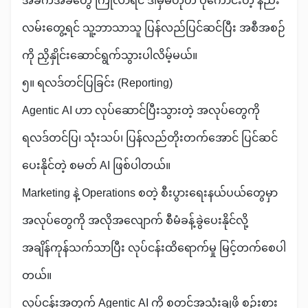
အခက်အခဲတွေ ကြုံလာရင် ဒါမှမဟုတ် ပိုကောင်းတဲ့ နည်း
လမ်းတွေ့ရင် သူ့ဘာသာသူ ပြန်လည်ပြင်ဆင်ပြီး အစီအစဉ်
ကို ညှိနှိုင်းဆောင်ရွက်သွားပါလိမ့်မယ်။
၅။ ရလဒ်တင်ပြခြင်း (Reporting)
Agentic AI ဟာ လုပ်ဆောင်ပြီးသွားတဲ့ အလုပ်တွေကို
ရလဒ်တင်ပြ၊ သုံးသပ်၊ ပြန်လည်တိုးတက်အောင် ပြင်ဆင်
ပေးနိုင်တဲ့ စမတ် AI ဖြစ်ပါတယ်။
Marketing နဲ့ Operations စတဲ့ စီးပွားရေးနယ်ပယ်တွေမှာ
အလုပ်တွေကို အလိုအလျောက် စီမံခန့်ခွဲပေးနိုင်လို့
အချိန်ကုန်သက်သာပြီး လုပ်ငန်းထိရောက်မှု မြင့်တက်စေပါ
တယ်။
လုပ်ငန်းအတွက် Agentic AI ကို စတင်အသုံးချဖို့ စဉ်းစား