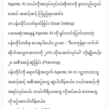
Agentic AI ဘယ်လိုအလုပ်လုပ်လဲဆိုတာကို နားလည်လွယ်
အောင် အဆင့်ဆင့် ကြည့်ရအောင်။
၁။ ပန်းတိုင်သတ်မှတ်ခြင်း (Goal Setting)
ပထမဆုံးအနေနဲ့ Agentic AI ကို ရှင်းလင်းပြတ်သားတဲ့
ပန်းတိုင်တစ်ခု ပေးရပါမယ်။ ဥပမာ - "ဒီလကုန်မှာ ဝက်ဘ်
ဆိုက်အသွားအလာကို ၂၀% တိုးအောင်လုပ်ပါ" လိုမျိုးပေါ့။
၂။ အစီအစဉ်ဆွဲခြင်း (Planning)
ပန်းတိုင်ကို ရောက်ဖို့အတွက် Agentic AI က သူ့ဘာသာသူ
အဆင့်ဆင့် အစီအစဉ်တွေ ဆွဲပါလိမ့်မယ်။ ဘယ်အဆင့်ကို
အရင်လုပ်မယ်၊ ဘယ်ကိရိယာတွေ လိုအပ်မယ် စတာတွေ
ကို စဉ်းစားပါလိမ့်မယ်။