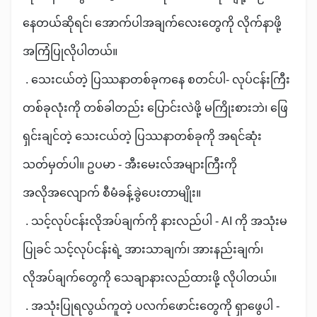
နေတယ်ဆိုရင်၊ အောက်ပါအချက်လေးတွေကို လိုက်နာဖို့
အကြံပြုလိုပါတယ်။
. သေးငယ်တဲ့ ပြဿနာတစ်ခုကနေ စတင်ပါ- လုပ်ငန်းကြီး
တစ်ခုလုံးကို တစ်ခါတည်း ပြောင်းလဲဖို့ မကြိုးစားဘဲ၊ ဖြေ
ရှင်းချင်တဲ့ သေးငယ်တဲ့ ပြဿနာတစ်ခုကို အရင်ဆုံး
သတ်မှတ်ပါ။ ဥပမာ - အီးမေးလ်အများကြီးကို
အလိုအလျောက် စီမံခန့်ခွဲပေးတာမျိုး။
. သင့်လုပ်ငန်းလိုအပ်ချက်ကို နားလည်ပါ - AI ကို အသုံးမ
ပြုခင် သင့်လုပ်ငန်းရဲ့ အားသာချက်၊ အားနည်းချက်၊
လိုအပ်ချက်တွေကို သေချာနားလည်ထားဖို့ လိုပါတယ်။
. အသုံးပြုရလွယ်ကူတဲ့ ပလက်ဖောင်းတွေကို ရှာဖွေပါ -