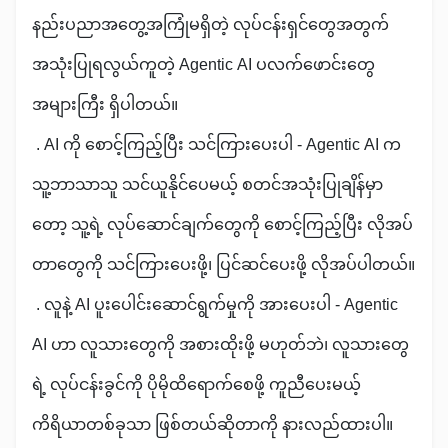
နည်းပညာအတွေ့အကြုံမရှိတဲ့ လုပ်ငန်းရှင်တွေအတွက်
အသုံးပြုရလွယ်ကူတဲ့ Agentic AI ပလက်ဖောင်းတွေ
အများကြီး ရှိပါတယ်။
. AI ကို စောင့်ကြည့်ပြီး သင်ကြားပေးပါ - Agentic AI က
သူ့ဘာသာသူ သင်ယူနိုင်ပေမယ့် စတင်အသုံးပြုချိန်မှာ
တော့ သူ့ရဲ့ လုပ်ဆောင်ချက်တွေကို စောင့်ကြည့်ပြီး လိုအပ်
တာတွေကို သင်ကြားပေးဖို့၊ ပြင်ဆင်ပေးဖို့ လိုအပ်ပါတယ်။
. လူနဲ့ AI ပူးပေါင်းဆောင်ရွက်မှုကို အားပေးပါ - Agentic
AI ဟာ လူသားတွေကို အစားထိုးဖို့ မဟုတ်ဘဲ၊ လူသားတွေ
ရဲ့ လုပ်ငန်းခွင်ကို ပိုမိုထိရောက်စေဖို့ ကူညီပေးမယ့်
ကိရိယာတစ်ခုသာ ဖြစ်တယ်ဆိုတာကို နားလည်ထားပါ။