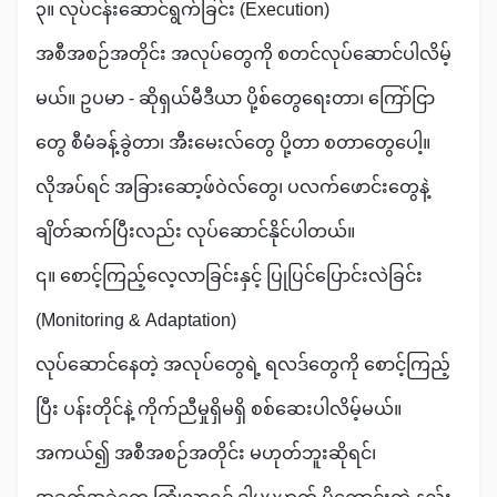
၃။ လုပ်ငန်းဆောင်ရွက်ခြင်း (Execution)
အစီအစဉ်အတိုင်း အလုပ်တွေကို စတင်လုပ်ဆောင်ပါလိမ့်
မယ်။ ဥပမာ - ဆိုရှယ်မီဒီယာ ပို့စ်တွေရေးတာ၊ ကြော်ငြာ
တွေ စီမံခန့်ခွဲတာ၊ အီးမေးလ်တွေ ပို့တာ စတာတွေပေါ့။
လိုအပ်ရင် အခြားဆော့ဖ်ဝဲလ်တွေ၊ ပလက်ဖောင်းတွေနဲ့
ချိတ်ဆက်ပြီးလည်း လုပ်ဆောင်နိုင်ပါတယ်။
၎။ စောင့်ကြည့်လေ့လာခြင်းနှင့် ပြုပြင်ပြောင်းလဲခြင်း
(Monitoring & Adaptation)
လုပ်ဆောင်နေတဲ့ အလုပ်တွေရဲ့ ရလဒ်တွေကို စောင့်ကြည့်
ပြီး ပန်းတိုင်နဲ့ ကိုက်ညီမှုရှိမရှိ စစ်ဆေးပါလိမ့်မယ်။
အကယ်၍ အစီအစဉ်အတိုင်း မဟုတ်ဘူးဆိုရင်၊