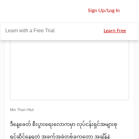
Sign Up
/
Log In
Learn with a Free Trial
Learn Free
Min Than Htut
ဒီနေ့ခေတ် စီးပွားရေးလောကမှာ လုပ်ငန်းရှင်အများစု
ရင်ဆိုင်နေရတဲ့ အခက်အခဲတစ်ခုကတော့ အချိန်နဲ့