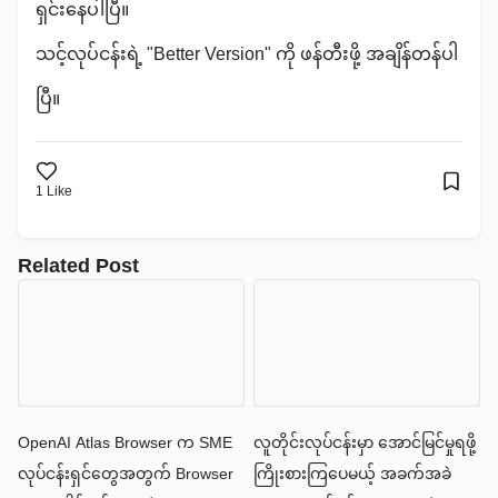
ရှင်းနေပါပြီ။
သင့်လုပ်ငန်းရဲ့ "Better Version" ကို ဖန်တီးဖို့ အချိန်တန်ပါ
ပြီ။
1
Like
Related Post
OpenAI Atlas Browser က SME
လူတိုင်းလုပ်ငန်းမှာ အောင်မြင်မှုရဖို့
လုပ်ငန်းရှင်တွေအတွက် Browser
ကြိုးစားကြပေမယ့် အခက်အခဲ