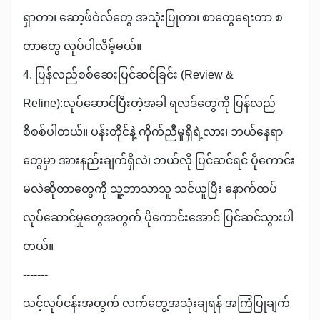
ရှာတာ၊ ဆော့ဖ်ဝဲလ်တွေ အသုံးပြုတာ၊ စာတွေရေးတာ စ
တာတွေ လုပ်ပါလိမ့်မယ်။
4. ပြန်လည်စစ်ဆေးပြင်ဆင်ခြင်း (Review &
Refine):လုပ်ဆောင်ပြီးတဲ့အခါ ရလဒ်တွေကို ပြန်လည်
စိစစ်ပါတယ်။ ပန်းတိုင်နဲ့ ကိုက်ညီမှုရှိရဲ့လား၊ ဘယ်နေရာ
တွေမှာ အားနည်းချက်ရှိလဲ၊ ဘယ်လို ပြင်ဆင်ရင် ပိုကောင်း
မလဲဆိုတာတွေကို သူ့ဘာသာသူ သင်ယူပြီး နောက်ထပ်
လုပ်ဆောင်မှုတွေအတွက် ပိုကောင်းအောင် ပြင်ဆင်သွားပါ
တယ်။
-------
သင့်လုပ်ငန်းအတွက် လက်တွေ့အသုံးချရန် အကြံပြုချက်