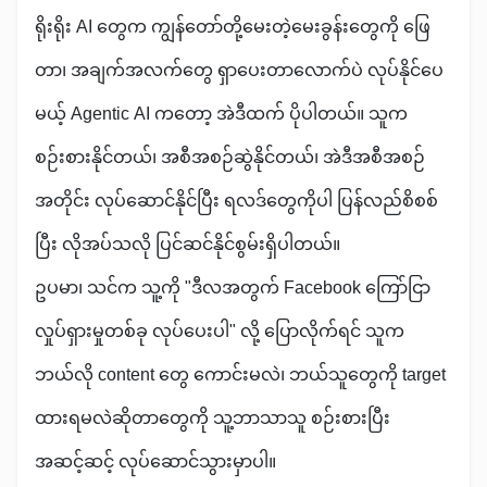
ရိုးရိုး AI တွေက ကျွန်တော်တို့မေးတဲ့မေးခွန်းတွေကို ဖြေ
တာ၊ အချက်အလက်တွေ ရှာပေးတာလောက်ပဲ လုပ်နိုင်ပေ
မယ့် Agentic AI ကတော့ အဲဒီထက် ပိုပါတယ်။ သူက
စဉ်းစားနိုင်တယ်၊ အစီအစဉ်ဆွဲနိုင်တယ်၊ အဲဒီအစီအစဉ်
အတိုင်း လုပ်ဆောင်နိုင်ပြီး ရလဒ်တွေကိုပါ ပြန်လည်စိစစ်
ပြီး လိုအပ်သလို ပြင်ဆင်နိုင်စွမ်းရှိပါတယ်။
ဥပမာ၊ သင်က သူ့ကို "ဒီလအတွက် Facebook ကြော်ငြာ
လှုပ်ရှားမှုတစ်ခု လုပ်ပေးပါ" လို့ ပြောလိုက်ရင် သူက
ဘယ်လို content တွေ ကောင်းမလဲ၊ ဘယ်သူတွေကို target
ထားရမလဲဆိုတာတွေကို သူ့ဘာသာသူ စဉ်းစားပြီး
အဆင့်ဆင့် လုပ်ဆောင်သွားမှာပါ။