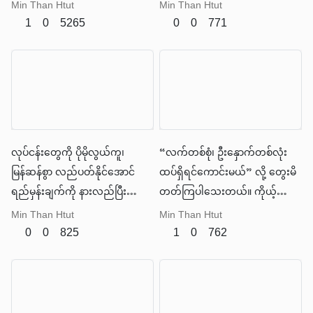
Staff” တစ်ခုလိုပါပဲ။
ကြုံတွေ့နေရတာအမှန်ပါပဲ။
Min Than Htut
Min Than Htut
1
0
5265
0
0
771
လုပ်ငန်းတွေကို ပိုမိုလွယ်ကူ၊
“လက်တစ်စုံ၊ ဦးနှောက်တစ်လုံး
မြန်ဆန်စွာ လည်ပတ်နိုင်အောင်
ထပ်ရှိရင်ကောင်းမယ်” လို့ တွေးမိ
ရည်မှန်းချက်ကို နားလည်ပြီး
တတ်ကြပါသေးတယ်။ ကိုယ့်
ကိုယ်တိုင် လုပ်ဆောင်ပေးနိုင်တဲ့
ကိုယ်စား စဉ်းစားပေး၊ စီစဉ်ပေး၊
Min Than Htut
Min Than Htut
အသိဉာဏ်ရှိတဲ့ လက်ထောက် —
အလုပ်တွေကို လုပ်ပေးနိုင်မယ့်
0
0
825
1
0
762
Agentic AI
လက်ထောက်ကောင်းတစ်ယောက်
လိုချင်ကြတာပါ။