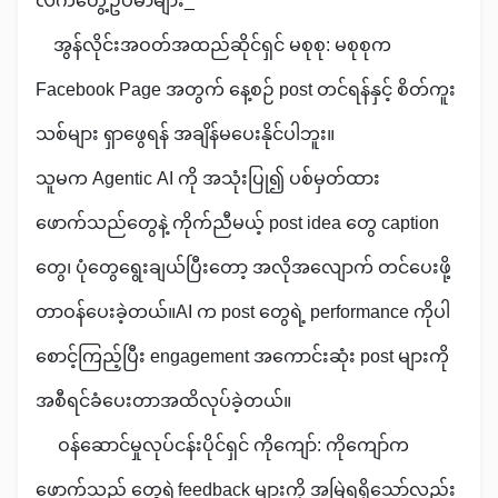
လက်တွေ့ဥပမာများ_
အွန်လိုင်းအဝတ်အထည်ဆိုင်ရှင် မစုစု: မစုစုက
Facebook Page အတွက် နေ့စဉ် post တင်ရန်နှင့် စိတ်ကူး
သစ်များ ရှာဖွေရန် အချိန်မပေးနိုင်ပါဘူး။
သူမက Agentic AI ကို အသုံးပြု၍ ပစ်မှတ်ထား
ဖောက်သည်တွေနဲ့ ကိုက်ညီမယ့် post idea တွေ caption
တွေ၊ ပုံတွေရွေးချယ်ပြီးတော့ အလိုအလျောက် တင်ပေးဖို့
တာဝန်ပေးခဲ့တယ်။AI က post တွေရဲ့ performance ကိုပါ
စောင့်ကြည့်ပြီး engagement အကောင်းဆုံး post များကို
အစီရင်ခံပေးတာအထိလုပ်ခဲ့တယ်။
ဝန်ဆောင်မှုလုပ်ငန်းပိုင်ရှင် ကိုကျော်: ကိုကျော်က
ဖောက်သည် တွေရဲ့feedback များကို အမြဲရရှိသော်လည်း