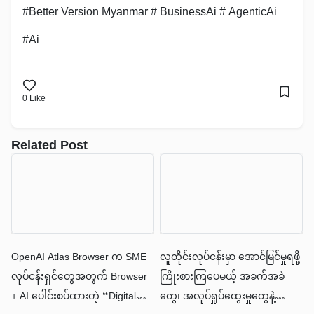
#Better Version Myanmar # BusinessAi # AgenticAi
#Ai
0
Like
Related Post
OpenAI Atlas Browser က SME
လူတိုင်းလုပ်ငန်းမှာ အောင်မြင်မှုရဖို့
လုပ်ငန်းရှင်တွေအတွက် Browser
ကြိုးစားကြပေမယ့် အခက်အခဲ
+ AI ပေါင်းစပ်ထားတဲ့ “Digital
တွေ၊ အလုပ်ရှုပ်ထွေးမှုတွေနဲ့