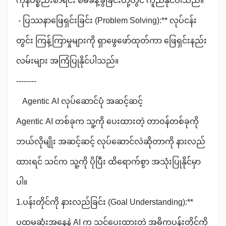
ကုန်ပစ္စည်းစာရင်း စီမံခန့်ခွဲခြင်းတို့တွင် ကူညီနိုင်ပါသည်။
- ပြဿနာဖြေရှင်းခြင်း (Problem Solving):** လုပ်ငန်း
တွင်း ကြန့်ကြာမှုများကို ရှာဖွေဖော်ထုတ်ကာ ဖြေရှင်းနည်း
လမ်းများ အကြံပြုနိုင်ပါသည်။
--------
Agentic AI လုပ်ဆောင်ပုံ အဆင့်ဆင့်
Agentic AI တစ်ခုက သူ့ကို ပေးထားတဲ့ တာဝန်တစ်ခုကို
ဘယ်လိုမျိုး အဆင့်ဆင့် လုပ်ဆောင်လဲဆိုတာကို နားလည်
ထားရင် သင်က သူ့ကို ပိုပြီး ထိရောက်စွာ အသုံးပြုနိုင်မှာ
ပါ။
1.ပန်းတိုင်ကို နားလည်ခြင်း (Goal Understanding):**
ပထမဆုံးအနေနဲ့ AI က သင်ပေးထားတဲ့ အဓိကပန်းတိုင်ကို