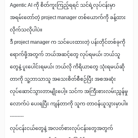
Agentic AI ကို စိတ်ကူးကြည့်ရရင် သင်ရဲ့လုပ်ငန်းမှာ
အရမ်းတော်တဲ့ project manager တစ်ယောက်ကို ခန့်ထား
လိုက်သလိုပါပဲ။
ဒီ project manager က သင်ပေးထားတဲ့ ပန်းတိုင်တစ်ခုကို
ရောက်ဖို့အတွက် ဘယ်အဆင့်တွေ လုပ်ရမယ်၊ ဘယ်သူ
တွေနဲ့ ပူးပေါင်းရမယ်၊ ဘယ်လို ကိရိယာတွေ သုံးရမယ်ဆို
တာကို သူ့ဘာသာသူ အသေးစိတ်စီစဉ်ပြီး အစအဆုံး
လုပ်ဆောင်သွားတာမျိုးပေါ့။ သင်က အကြီးစားလမ်းညွှန်မှု
လောက်ပဲ ပေးရပြီး ကျန်တာကို သူက တာဝန်ယူသွားမှာပါ။
---------
လုပ်ငန်းငယ်တွေနဲ့ အလတ်စားလုပ်ငန်းတွေအတွက်