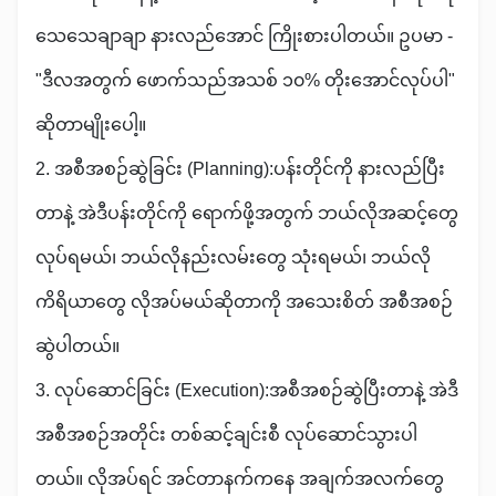
သေသေချာချာ နားလည်အောင် ကြိုးစားပါတယ်။ ဥပမာ -
"ဒီလအတွက် ဖောက်သည်အသစ် ၁၀% တိုးအောင်လုပ်ပါ"
ဆိုတာမျိုးပေါ့။
2. အစီအစဉ်ဆွဲခြင်း (Planning):ပန်းတိုင်ကို နားလည်ပြီး
တာနဲ့ အဲဒီပန်းတိုင်ကို ရောက်ဖို့အတွက် ဘယ်လိုအဆင့်တွေ
လုပ်ရမယ်၊ ဘယ်လိုနည်းလမ်းတွေ သုံးရမယ်၊ ဘယ်လို
ကိရိယာတွေ လိုအပ်မယ်ဆိုတာကို အသေးစိတ် အစီအစဉ်
ဆွဲပါတယ်။
3. လုပ်ဆောင်ခြင်း (Execution):အစီအစဉ်ဆွဲပြီးတာနဲ့ အဲဒီ
အစီအစဉ်အတိုင်း တစ်ဆင့်ချင်းစီ လုပ်ဆောင်သွားပါ
တယ်။ လိုအပ်ရင် အင်တာနက်ကနေ အချက်အလက်တွေ