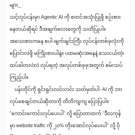
များ_
သင့်လုပ်ငန်းမှာ Agentic AI ကို စတင်အသုံးပြုဖို့ စဉ်းစား
နေတယ်ဆိုရင် ဒီအချက်လေးတွေကို သတိပြုပါ။
အသေးစားကနေ စပါ-ချက်ချင်းကြီး လုပ်ငန်းတစ်ခုလုံးကို
ပြောင်းလဲဖို့ မကြိုးစားပါနဲ့။ ပထမဆုံးအနေနဲ့ သေးငယ်တဲ့၊
ထပ်ခါတလဲလဲ လုပ်ရတဲ့ အလုပ်တစ်ခုခုအတွက် စမ်းသပ်
ကြည့်ပါ။
ပန်းတိုင်ကို ရှင်းရှင်းလင်းလင်း သတ်မှတ်ပါ- AI ကို ဘာ
လုပ်စေချင်တယ်ဆိုတာကို တိတိကျကျ ပြောပြပါ။
"ကောင်းကောင်းလုပ်ပေးပါ" လို့ ပြောတာထက် "ဒီလကုန်
မှာ website traffic ကို ၂၀% တိုးအောင်လုပ်ပေးပါ" လို့ ပို