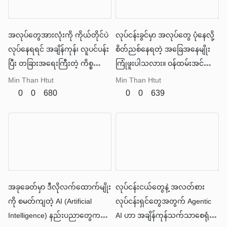
အလုပ်တွေအားလုံးကို ကိုယ်တိုင်ပဲ
လုပ်ငန်းခွင်မှာ အလုပ်တွေ ပုံနေလို့
လုပ်နေရရင် အချိန်ကုန်၊ လူပင်ပန်း
စိတ်ညစ်နေရတဲ့ အခြေအနေမျိုး
ပြီး တခြားအရေးကြီးတဲ့ ကိစ္စတွေ
ကြုံဖူးပါသလား။ ဝန်ထမ်းအင်အား
ကို အာရုံစိုက်ဖို့ ခက်ခဲလာပါတယ်။
မလုံလောက်တာ၊ အချိန်မ
Min Than Htut
Min Than Htut
လုံလောက်တာ၊ ဒါမှမဟုတ်
0
0
680
0
0
639
လုပ်ငန်းဆောင်တာတွေက ရှုပ်ထွေး
လွန်းလို့ ဘယ်ကစရမှန်းမသိတာ
မျိုးပေါ့
အခုခေတ်မှာ ဒီလိုလက်ထောက်မျိုး
လုပ်ငန်းငယ်တွေနဲ့ အလတ်စား
ကို စမတ်ကျတဲ့ AI (Artificial
လုပ်ငန်းရှင်တွေအတွက် Agentic
Intelligence) နည်းပညာတွေကနေ
AI ဟာ အချိန်ကုန်သက်သာစေရုံ