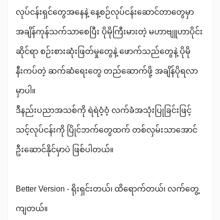
လုပ်ငန်းရှင်တွေအနေနဲ့ နေ့စဉ်လုပ်ငန်းဆောင်တာတွေမှာ
အချိန်ကုန်သက်သာစေပြီး ပိုမိုကြီးမားတဲ့ မဟာဗျူဟာပိုင်း
ဆိုင်ရာ စဉ်းစားဆုံးဖြတ်မှုတွေနဲ့ ဖောက်သည်တွေနဲ့ ပိုမို
နီးကပ်တဲ့ ဆက်ဆံရေးတွေ တည်ဆောက်ဖို့ အချိန်ပိုရလာ
မှာပါ။
ဒီနည်းပညာအသစ်ကို ရဲရဲဝံ့ဝံ့ လက်ခံအသုံးပြုခြင်းဖြင့်
သင့်လုပ်ငန်းကို ပြိုင်ဘက်တွေထက် တစ်လှမ်းသာအောင်
ဦးဆောင်နိုင်မှာပဲ ဖြစ်ပါတယ်။
Better Version - ရိုးရှင်းတယ်၊ ထိရောက်တယ်၊ လက်တွေ့
ကျတယ်။