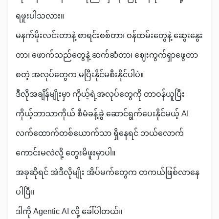
ရဖူးပါသလား။
မနက်မိုးလင်းတာနဲ့ စာရင်းစစ်တာ၊ ဝန်ထမ်းတွေနဲ့ ဆွေးနွေး
တာ၊ ဖောက်သည်တွေနဲ့ ဆက်ဆံတာ၊ ဈေးကွက်ရှာဖွေတာ
စတဲ့ အလုပ်တွေက မပြီးနိုင်မစီးနိုင်ပါပဲ။
ဒီလိုအချိန်မျိုးမှာ ကိုယ့်ရဲ့အလုပ်တွေကို တာဝန်ယူပြီး
ကိုယ့်ဘာသာကိုယ် စီမံခန့်ခွဲ ဆောင်ရွက်ပေးနိုင်မယ့် AI
လက်ထောက်တစ်ယောက်သာ ရှိနေရင် ဘယ်လောက်
ကောင်းမလဲလို့ တွေးမိဖူးမှာပါ။
အခုဆိုရင် အဲဒီလိုမျိုး အိပ်မက်တွေက တကယ်ဖြစ်လာနေ
ပါပြီ။
ဒါကို Agentic AI လို့ ခေါ်ပါတယ်။