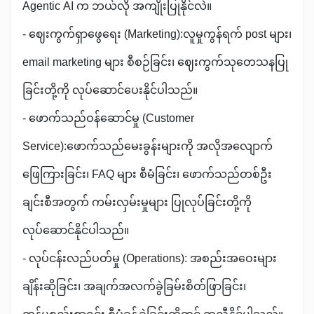
Agentic AI က ဘယ်လို အကျိုးပြုနိုင်လဲ။
- ဈေးကွက်ရှာဖွေရေး (Marketing):လူမှုကွန်ရက် post များ၊
email marketing များ စီစဉ်ခြင်း၊ ဈေးကွက်သုတေသနပြု
ခြင်းတို့ကို လုပ်ဆောင်ပေးနိုင်ပါသည်။
- ဖောက်သည်ဝန်ဆောင်မှု (Customer
Service):ဖောက်သည်မေးခွန်းများကို အလိုအလျောက်
ဖြေကြားခြင်း၊ FAQ များ စီမံခြင်း၊ ဖောက်သည်တစ်ဦး
ချင်းစီအတွက် ကမ်းလှမ်းမှုများ ပြုလုပ်ခြင်းတို့ကို
လုပ်ဆောင်နိုင်ပါသည်။
- လုပ်ငန်းလည်ပတ်မှု (Operations): အစည်းအဝေးများ
ချိန်းဆိုခြင်း၊ အချက်အလက်ခွဲခြမ်းစိတ်ဖြာခြင်း၊