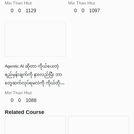
ဖန်တီးပေးနိုင်နေပါပြီ။ ဒါကို
သာမက ကုန်ကျစရိတ်ကိုပါ
Min Than Htut
Min Than Htut
"Agentic AI" လို့ ခေါ်ဆိုနိုင်ပါ
လျှော့ချပေးနိုင်ပါတယ်။
0
0
1129
0
0
1097
တယ်။
Agentic AI ဆိုတာ ကိုယ်ပေးတဲ့
ရည်မှန်းချက်ကို နားလည်ပြီး ဘာ
တွေဆက်လုပ်ရမလဲကို ကိုယ်တိုင်
စဉ်းစားဆုံးဖြတ်ကာ အလုပ်ကို အစ
Min Than Htut
အဆုံး ပြီးမြောက်အောင် လုပ်နိုင်တဲ့
0
0
1088
စမတ် လက်ထောက်တစ်ဦး နဲ့ တူပါ
Related Course
တယ်။