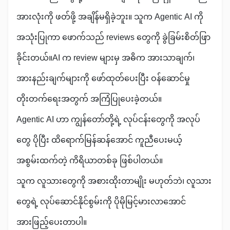
အားလုံးကို ဖတ်ဖို့ အချိန်မရှိခဲ့ဘူး။ သူက Agentic AI ကို
အသုံးပြုကာ ဖောက်သည် reviews တွေကို ခွဲခြမ်းစိတ်ဖြာ
ခိုင်းတယ်။AI က review များမှ အဓိက အားသာချက်၊
အားနည်းချက်များကို ဖော်ထုတ်ပေးပြီး ဝန်ဆောင်မှု
တိုးတက်ရေးအတွက် အကြံပြုပေးခဲ့တယ်။
Agentic AI ဟာ ကျွန်တော်တို့ရဲ့ လုပ်ငန်းတွေကို အလုပ်
တွေ ပိုပြီး ထိရောက်မြန်ဆန်အောင် ကူညီပေးမယ့်
အစွမ်းထက်တဲ့ ကိရိယာတစ်ခု ဖြစ်ပါတယ်။
သူက လူသားတွေကို အစားထိုးတာမျိုး မဟုတ်ဘဲ၊ လူသား
တွေရဲ့ လုပ်ဆောင်နိုင်စွမ်းကို ပိုမိုမြင့်မားလာအောင်
အားဖြည့်ပေးတာပါ။