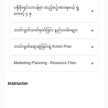
ပရိုမိုးရှင်းပလန်မှာ ထည့်စဥ်းစားရမယ့် ရှု
တောင့် ၄ ခု
ဘတ်ဂျတ်သတ်မှတ်ခြင်း နည်းလမ်းများ
ဘတ်ဂျတ်ရေးဆွဲခြင်းနဲ့ Action Plan
Marketing Planning - Resource Files
Instructor