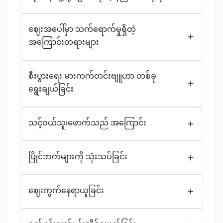
ဈေးအပေါ်မှာ သက်ရောက်မှုရှိတဲ့
အကြောင်းတရားများ
စီးပွားရေး မားကက်တင်းဗျူဟာ တစ်ခု
ရွေးချယ်ခြင်း
သင့်ဝယ်သူ၊ဖောက်သည် အကြောင်း
ပြိုင်ဘက်များကို သုံးသပ်ခြင်း
ဈေးကွက်နေရာယူခြင်း