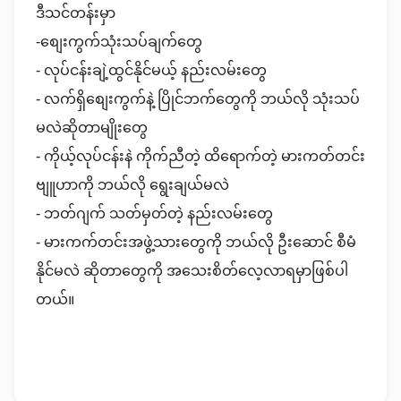
ဒီသင်တန်းမှာ
-စျေးကွက်သုံးသပ်ချက်တွေ
- လုပ်ငန်းချဲ့ထွင်နိုင်မယ့် နည်းလမ်းတွေ
- လက်ရှိစျေးကွက်နဲ့ ပြိုင်ဘက်တွေကို ဘယ်လို သုံးသပ်
မလဲဆိုတာမျိုးတွေ
- ကိုယ့်လုပ်ငန်းနဲ ကိုက်ညီတဲ့ ထိရောက်တဲ့ မားကတ်တင်း
ဗျူဟာကို ဘယ်လို ရွေးချယ်မလဲ
- ဘတ်ဂျက် သတ်မှတ်တဲ့ နည်းလမ်းတွေ
- မားကက်တင်းအဖွဲ့သားတွေကို ဘယ်လို ဦးဆောင် စီမံ
နိုင်မလဲ ဆိုတာတွေကို အသေးစိတ်လေ့လာရမှာဖြစ်ပါ
တယ်။