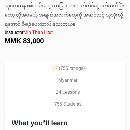
သုတေသန စစ်တမ်းတွေ၊ တခြား မားကက်တင်းနဲ့ ပတ်သက်ပြီး
တော့ လိုအပ်မယ့် အချက်အလက်တွေကို အဆင်သင့် ယူသုံးလို့
ရအောင် စီစဥ်ပေးထားပါသေးတယ်။
Instructor
Min Than Htut
MMK
83,000
4.7
(
755
ratings)
Myanmar
24
Lesson
s
755
Student
s
What you’ll learn