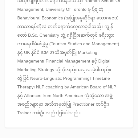
အထူးပြုဖြင့်တက်ရောက်နေပါသည်။ Rotman School Of
Management, University Of Toronto မှ ပို့ချတဲ့
Behavioural Economics (အပြုအမူဆိုင်ရာ ဘောဂဗေဒ)​
ဘာသာရပ်ကိုလဲ တက်ရောက်လေ့လာခဲ့ပါသည်။ ကျွန််
တော် B.Sc. Chemistry ဘွဲ့ ရရှိပြီးနောက်တွင် ခရီးသွား
လာရေးစီမံခန့်ခွဲမှု (Tourism Studies and Management)
နှင့် UK နိုင်ငံ ICM အသိအမှတ်ပြု Marketing
Management၊ Financial Management နှင့် Digital
Marketing Strategy တို့ကိုလည်း လေ့လာခဲ့ပါသည်။
ထို့ပြင် Neuro-Linguistic Programming၊ TimeLine
Therapy၊ NLP coaching by American Board of NLP
နှင့် Alliances from North American ကဲ့သို့သော အဖွဲ့
အစည်းများမှာ အသိအမှတ်ပြု Practitioner တစ်ဦး၊
Trainer တစ်ဦး လည်း ဖြစ်ပါသည်။