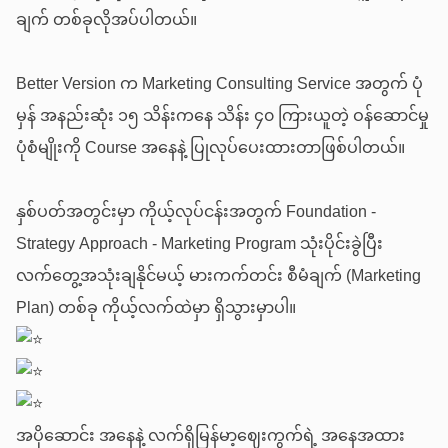
ချက် တစ်ခုလိုအပ်ပါတယ်။
Better Version က Marketing Consulting Service အတွက် ပုံ
မှန် အနည်းဆုံး ၁၅ သိန်းကနေ သိန်း ၄၀ ကြားယူတဲ့ ဝန်ဆောင်မှု
ပုံစံမျိုးကို Course အနေနဲ့ ပြုလုပ်ပေးထားတာဖြစ်ပါတယ်။
နှစ်ပတ်အတွင်းမှာ ကိုယ့်လုပ်ငန်းအတွက် Foundation -
Strategy Approach - Marketing Program သုံးပိုင်းခွဲပြီး
လက်တွေ့အသုံးချနိုင်မယ့် မားကက်တင်း စီမံချက် (Marketing
Plan) တစ်ခု ကိုယ့်လက်ထဲမှာ ရှိသွားမှာပါ။
အပိုဆောင်း အနေနဲ့ လက်ရှိမြန်မာ့ဈေးကွက်ရဲ့ အနေအထား