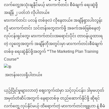
လက်တွေ့အသုံးချနိုင်မယ့် မားကက်တင်း စီမံချက် ရေးဆွဲဖို့
အချိန် ၂ ပတ်ဘဲ လိုပါတယ်။
မားကက်တင်း ပလန် တစ်ခုလဲ လိုနေတယ်။ အချိန်ရှားပါးလွန်း
လို့ မားကက်တင်း သင်တန်းတွေတက်ဖို့ အခက်အခဲဖြစ်နေတဲ့
လုပ်ငန်းရှင်တွေ၊ မားကက်တင်း၊​အရောင်းပိုင်း တာဝန်ယူထားရ
တဲ့ လူတွေအတွက် အချိန်တိုအတွင်းမှာ မားကက်တင်းစီမံချက်
တစ်ခု ရေးဆွဲနိုင်ဖို့အတွက် ”The Marketing Plan Training
Course”
အတန်းလေးရှိပါတယ်။
ယှဥ်ပြိုင်မှုများလာတဲ့ ဈေးကွက်ထဲမှာ သင့်လုပ်ငန်း၊ ဒါမှမဟုတ်
အမှတ်တံဆိပ်အတွက် နေရာတစ်ခု တည်ဆောက်နိုင်ဖို့ ဆိုရင်
လက်တွေ့ လုပ်နိုင်မယ့် ထိရောက်တဲ့ မားကက်တင်းဗျူဟာ နဲ့ စီမံ