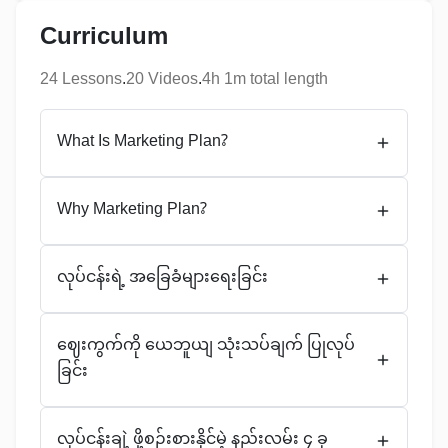
Curriculum
24
Lesson
s
.
20
Video
s
.
4h 1m total length
What Is Marketing Plan?
Why Marketing Plan?
လုပ်ငန်းရဲ့ အခြေခံများရေးခြင်း
ဈေးကွက်ကို ယေဘူယျ သုံးသပ်ချက် ပြုလုပ်
ခြင်း
လုပ်ငန်းချဲ့ ဖို့စဉ်းစားနိုင်မဲ့ နည်းလမ်း ၄ ခု