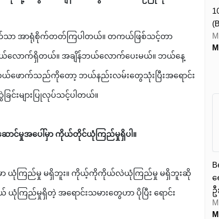
1
(
M
ွက်သာ အာရုံစိုက်တတ်ကြပါတယ်။ တကယ်ဖြစ်သင့်တာ
်လောက်ရှိတယ်။ အချိန်ဘယ်လောက်ပေးမယ်။ ဘယ်နေ့
 ဘယ်ဖောက်သည်ကိုတော့ ဘယ်နည်းလမ်းတွေသုံးပြီးအရောင်း
ဲခြင်းများပြုလုပ်သင့်ပါတယ်။
ဆောင်မှုအပေါ်မှာ ကိုယ်တိုင်ယုံကြည်မှုရှိပါ။
B
ာ ယုံကြည်မှု မရှိဘူး။ ကိုယ့်ကိုကိုယ်လဲယုံကြည်မှု မရှိဘူးဆို
ရ
ဦ
ယ် ယုံကြည်မှုရှိတဲ့ အရောင်းသမားတွေဟာ ပိုပြီး ရောင်း
M