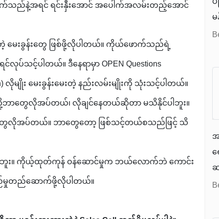
ပ
က်သည်နဲ့အရင် ရင်းနှီးအောင် အပေါက်အလမ်းတည့်အောင်
မ
ဖ
B
့ မေးခွန်းတွေ ဖြစ်ဖို့လိုပါတယ်။ ကိုယ်ဖောက်သည်ရဲ့
န
န
င်လုပ်သင့်ပါတယ်။ ဒီနေရာမှာ OPEN Questions
န
 လိုမျိုး မေးခွန်းမေးတဲ့ နည်းလမ်းမျိုးကို သုံးသင့်ပါတယ်။
ပြ
ု့ဘာတွေလိုအပ်တယ်၊ လိုချင်နေတယ်ဆိုတာ မသိနိုင်ပါဘူး။
က
တွေလိုအပ်တယ်။ ဘာတွေတော့ ဖြစ်သင့်တယ်စသည်ဖြင့် သိ
အ
ရေ
း။ ကိုယ့်ထုတ်ကုန် ဝန်ဆောင်မှုက ဘယ်လောက်ဘဲ ကောင်း
ဆက
မှုတည်ဆောက်ဖို့လိုပါတယ်။
တ
B
က
ပါ