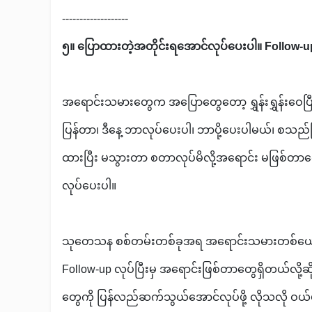
-------------------
၅။ ပြောထားတဲ့အတိုင်းရအောင်လုပ်ပေးပါ။ Follow-up
အရောင်းသမားတွေက အပြောတွေတော့ ရွှန်းရွှန်းဝေပြီး
ပြန်တာ၊ ဒီနေ့ ဘာလုပ်ပေးပါ၊ ဘာပို့ပေးပါမယ်၊ စသည်
ထားပြီး မသွားတာ စတာလုပ်မိလို့အရောင်း မဖြစ်တာတွ
လုပ်ပေးပါ။
သုတေသန စစ်တမ်းတစ်ခုအရ အရောင်းသမားတစ်ယောက
Follow-up လုပ်ပြီးမှ အရောင်းဖြစ်တာတွေရှိတယ်လို့
တွေကို ပြန်လည်ဆက်သွယ်အောင်လုပ်ဖို့ လိုသလို ဝယ်ယ