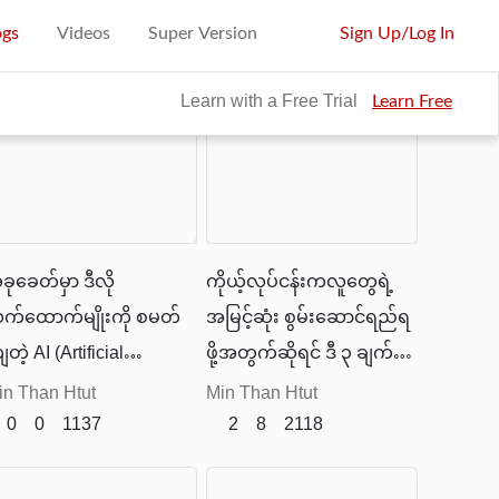
ogs
Videos
Super Version
Sign Up
/
Log In
elated Post
Learn with a Free Trial
Learn Free
ုခေတ်မှာ ဒီလို
ကိုယ့်လုပ်ငန်းကလူတွေရဲ့
က်ထောက်မျိုးကို စမတ်
အမြင့်ဆုံး စွမ်းဆောင်ရည်ရ
တဲ့ AI (Artificial
ဖို့အတွက်ဆိုရင် ဒီ ၃ ချက်ကို
elligence) နည်းပညာတွေ
သေချာ စဥ်းစားပြီး ပြင်ဆင်
in Than Htut
Min Than Htut
နေ ဖန်တီးပေးနိုင်နေပါပြီ။
0
0
1137
လုပ်ဆောင်သင့်တယ်။
2
8
2118
ကို "Agentic AI" လို့ ခေါ်ဆို
ိုင်ပါတယ်။