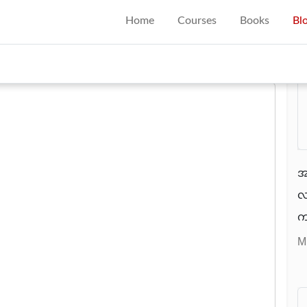
Home
Courses
Books
Bl
R
အခ
လ
ကျ
Int
M
က
ဒါ
န