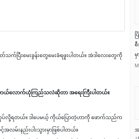
ပြ
စ
မ
့ပတ်သက်ပြီးမေးခွန်းတွေမေးခံရဖူးပါတယ်။ အဲဒါလေးတွေကို
လု
M
အ
တ
ဘယ်လောက်ယုံကြည်သလဲဆိုတာ အရေးကြီးပါတယ်။
မ
နိ
်လုပ်လို့ရတယ်။ ဒါပေမယ့် ကိုယ်ပြောတဲ့ဟာကို ဖောက်သည်က
အ
ွင့်အလမ်းနည်းပါးသွားမှာဖြစ်ပါတယ်။