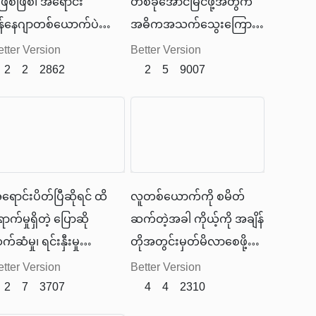
ဲဖြစ်ဖြစ်၊ အရောင်း
တစ်ခုအောင်မြင်ဖို့အတွက်
န်နေဂျာတစ်ယောက်ပဲ
အဓိကအသက်သွေးကြော
ြစ်ဖြစ် ၀ယ်သူတွေက
တစ်ခုပါ။ ဒါကြောင့်
etter Version
Better Version
ောက်မှ ပြန်ဆက်သွယ်ပါ၊
2
2
2862
ဖောက်သည်တွေကို ရေရှည်
2
5
9007
ောက်မှပြန်ပြောပေးမယ်၊
ဘယ်လိုထိန်းထားကြမလဲဆို
ောက်မှပဲပြန်လာခဲ့ပါဆိုတဲ့
တာ ပြောပြပေးသွားမှာမို့လို့
ောဆိုမှုမျိုး ကို မဖြစ်မနေ
အတူတူဖတ််ကြည့်လိုက်
ြုံရမှာဖြစ်ပါတယ်။
ရအောင်။
ရောင်းပိတ်ပြီဆိုရင် ထိ
လူတစ်ယောက်ကို စမိတ်
ာက်မှုရှိတဲ့ ပြောဆို
ဆက်တဲ့အခါ ကိုယ့်ကို အချိန်
်ဆံမှု၊ ရင်းနှီးမှု
တိုအတွင်းမှတ်မိလာစေဖို့
ည်ဆောက်ခြင်း နဲ့ ဝယ်သူ
ဘယ်လိုမိတ်ဆက်ရမလဲဆို
etter Version
Better Version
ို နားလည်ပေးနိုင်မှုတွေ
2
7
3707
တာ ဆရာမင်းသန်းထွဋ်
4
4
2310
ဝင်ပါတယ်။ ဒီမှာ အ
ရေးသားတဲ့ “ရောင်းချင်တာ