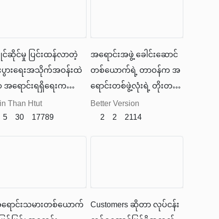
ိုင်ဆိုင်မှု ပြင်းထန်လာတဲ့
အရောင်းအဖွဲ့ ခေါင်းဆောင်
ီးပွားရေးအသိုက်အဝန်းထဲ
တစ်ယောက်ရဲ့ တာဝန်က အ
ှာ အရောင်းရရှိရေးက
ရောင်းတစ်ဖွဲ့လုံးရဲ့ တိုးတက်
ပ်ငန်းတိုင်းရဲ့
ရေးကို တာဝန်ယူရတာအပြင်
in Than Htut
Better Version
သက်သွေးကြောဖြစ်လာ
5
30
17789
လုပ်ငန်းကုမ္ပဏီရဲ့ တိုးတက်
2
2
2114
ယ်။ အရောင်းမရှိရင် သွေး
ရေးကိုလည်းတာ၀န်ယူရတဲ့
ရှိတော့လူလိုဘဲ။ မရှင်သန်
လူဆိုရင် မမှားပါဘူး။
ုင်ဘူး။
အောင်မြင်တဲ့ အဖွဲ့အစည်း
ဖြစ်ဖို့ဆို တာ ခေါင်းဆောင်
အပေါ်မှာ အများကြီးမူတည်
ရောင်းသမားတစ်ယောက်
Customers ဆိုတာ လုပ်ငန်း
ပါတယ်။