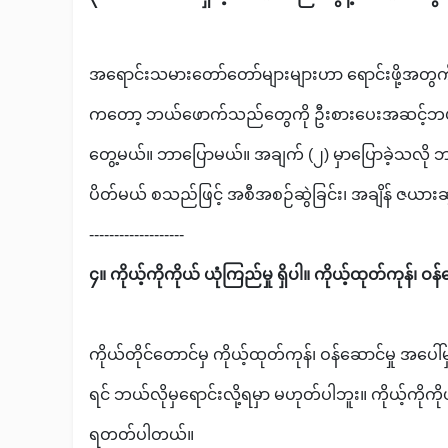
အရောင်းသမားတော်တော်များများဟာ ရောင်းဖို့အတ
ကတော့ ဘယ်ဖောက်သည်တွေကို ဦးစားပေးအဆင့်ဘယ
တွေ့မယ်။ ဘာပြောမယ်။ အချက် (၂) မှာပြောခဲ့သလို
ပိတ်မယ် စသည်ဖြင့် အစီအစဉ်ဆွဲခြင်း၊ အချိန် ဇယားဆွ
-------------------
၄။ ကိုယ့်ကိုကိုယ် ယုံကြည်မှု ရှိပါ။ ကိုယ့်ထုတ်ကုန်၊ ဝန်
ကိုယ်တိုင်တောင်မှ ကိုယ့်ထုတ်ကုန်၊ ဝန်ဆောင်မှု အပေါ်မှ
ရင် ဘယ်လိုမှရောင်းလို့ရမှာ မဟုတ်ပါဘူး။ ကိုယ့်ကိုကို
ရတတ်ပါတယ်။