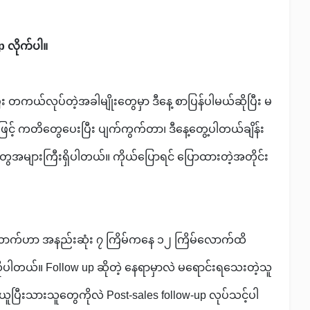
 လိုက်ပါ။
 တကယ်လုပ်တဲ့အခါမျိုးတွေမှာ ဒီနေ့ စာပြန်ပါမယ်ဆိုပြီး မ
ဖြင့် ကတိတွေပေးပြီး ပျက်ကွက်တာ၊ ဒီနေ့တွေ့ပါတယ်ချိန်း
ေအများကြီးရှိပါတယ်။ ကိုယ်ပြောရင် ပြောထားတဲ့အတိုင်း
်ဟာ အနည်းဆုံး ၇ ကြိမ်ကနေ ၁၂ ကြိမ်လောက်ထိ
ဆိုပါတယ်။ Follow up ဆိုတဲ့ နေရာမှာလဲ မရောင်းရသေးတဲ့သူ
ူပြီးသားသူတွေကိုလဲ Post-sales follow-up လုပ်သင့်ပါ