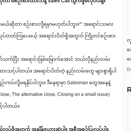
ာ မစဉ်းစားထားဘဲနဲ့ Sales Call ထွက်ဖို့မလုပ်ပါနဲ့။
ရ
c
မယ်ဆိုတာ စဉ်းစားလို့ရမှာမဟုတ်ပါဘူး။” အရောင်းသမား
အ
ရ
လုပ်တတ်ကြပေမယ့် အရောင်းပိတ်ဖို့အတွက် ကြိုတင်စဉ်းစား
လ
ပ
ခ
န
်သက်ပြီး အရောင်းဖြစ်မြောက်အောင် ဘယ်လိုနည်းလမ်း
ခ
B
ထားသင့်ပါတယ်။ အရောင်းပိတ်တဲ့ နည်းလမ်းတွေ များစွာရှိပါ
ဦ
်းကပ်လို့မရနိုင်ပါဘူး။ ဒီနေရာမှာ Salesman တွေအနေနဲ့
တ
R
ose, The alternative close, Closing on a small issue)
င့်ပါတယ်။
်ဖို့အတွက် အချိန်ဇယားဆွဲပါ။ အစီအစဉ်ပြုလုပ်ပါ။