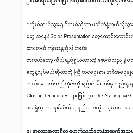
၂။ အရောင်းဖြစ်မြောက်သွားအောင် ဘယ်လိုလုပ်မလဲဆိုတ
“ကိုယ်ဘယ်သွားချင်တယ်ဆိုတာ မသိဘဲနဲ့ဘယ်လိုသွား
တွေ အနေနဲ့ Sales Presentation တွေကောင်းကောင်း
ထားတတ်ကြတာနည်းပါတယ်။
တကယ်တော့ ကိုယ်ရည်ရွယ်ထားတဲ့ ဖောက်သည် နဲ့ ပတ
တွေနဲ့လုပ်မယ်ဆိုတာကို ကြိုတင်စဉ်းစား အစီအစဉ်ချ
တယ်။ ဖောက်သည်တိုင်းကို နည်းလမ်းတစ်ခုတည်းနဲ့ ချဉ
Closing Techniques များဖြစ်တဲ့ ( The Assumptive Cl
အစရှိတဲ့ အရောင်းပိတ်တဲ့ နည်းတွေကို လေ့လာထားသ
-------------------
၃။ အလားအလာရှိတဲ့ ဖောက်သည်တွေနဲ့အဆက်အသွယ်လုပ