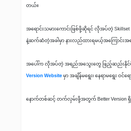
တယ်။
အရောင်းသမားကောင်းဖြစ်ဖို့ဆိုရင် လိုအပ်တဲ့ Ski
နဲ့ဆက်ဆံတဲ့အခါမှာ နားလည်ထားရမယ့်အကြောင်းအရ
အပေါ်က လိုအပ်တဲ့ အရည်အသွေးတွေ ဖြည့်ဆည်းနိုင်ဖို
Version Website
မှာ အချိန်မရွေး၊ နေရာမရွေး ဝင်ရ
နောက်တစ်ဆင့် တက်လှမ်းဖို့အတွက် Better Version ရ