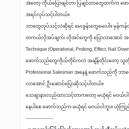
အဲတော့ ကိုယ်ပြောချင်တာ ပြချင်တာတွေထက်က ဖော
အရင်လုပ်သင့်ပါတယ်။
ဘာတွေလုပ်သင့်လဲဆိုရင် မေးခွန်းတွေမေးပါ။ မှန်ကန်တဲ
တကယ်လိုအပ်ချက်၊ လိုအင်တွေကို ပြောလာအောင် အရ
Technique (Operational, Probing, Effect, Nail Down)
ဖောက်သည်တွေကိုယ်တိုင်ကလဲ အချိန်တိုင်းတော့ သူတိ
Professional Salesman အနေနဲ့ ဖောက်သည်ကို ဘာ
လာအောင် ဦးဆောင်ပြောဆိုသင့်ပါတယ်။
သေချာနားလည်ထားသင့်တာကတော့ မယုံရင် မဝယ်ပါဘူ
နေပါစေ ဖောက်သည်က မယုံရင် မဝယ်ပါဘူး။ ယုံကြည်
-------------------