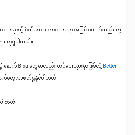
llset ၊ ထားရမယ့် စိတ်နေသဘောထားတွေ အပြင် ဖောက်သည်တွေ
ာတွေရှိပါတယ်။
့ နောက် Blog တွေမှာလည်း တင်ပေးသွားမှာဖြစ်လို့
Better
ောက်လေ့လာဖတ်ရှုနိုင်ပါတယ်။
ှိပါတယ်။