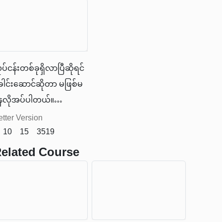
ောင်းပိတ်ခြင်း (Sales
ရောင်း” စာအုပ်ကနေ
lose) လုပ်တဲ့အခါမှာ
ကောက်နှုတ်ဖော်ပြ
ကူအညီဖြစ်စေမယ့် အ
ပေးလိုက်ပါတယ်။
ောင်းနည်းစနစ် ၇ ခုကို
ုပ်ငန်းတစ်ခုရှိလာပြီဆိုရင်
ြောပြပေးပါမယ်။
ေါင်းဆောင်ဆိုတာ မဖြစ်မ
ေလိုအပ်ပါတယ်။
ေါင်းဆောင်ဆိုတဲ့အတိုင်း
etter Version
းဆောင်နိုင်မယ့်စွမ်းရည်
10
15
3519
ွေ ရှိကိုရှိထားသင့်တယ်။
elated Course