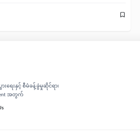
ရေးနှင့် စီမံခန့်ခွဲမှုဆိုင်ရာ၊​
ment အတွက်
Us