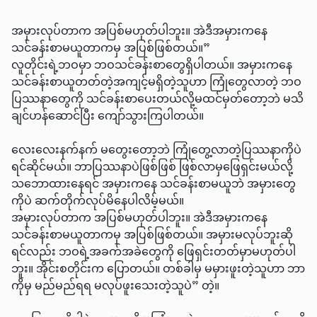
အမှားလုပ်တာက အပြစ်မဟုတ်ပါဘူး။ အဲဒီအမှားကနေ
သင်ခန်းစာမယူတာကမှ အပြစ်ဖြစ်တယ်။”
လူတိုင်းရဲ့ဘဝမှာ ဘဝသင်ခန်းစာတွေရှိပါတယ်။ အမှားကနေ
သင်ခန်းစာယူတတ်တဲ့အကျင့်မရှိတဲ့သူဟာ ကြုံတွေလာတဲ့ ဘဝ
ပြဿနာတွေကို သင်ခန်းစာပေးတယ်လို့မထင်မှတ်တော့ဘဲ မသိ
ချင်ဟန်ဆောင်ပြီး ကျော်သွားကြပါတယ်။
လေးလေးနက်နက် မတွေးတော့ဘဲ ကြုံတွေ့လာတဲ့ပြဿနာကိုပဲ
ရင်ဆိုင်မယ်။ ဘာပြဿနာပဲဖြစ်ဖြစ် ဖြစ်လာမှဖြေရှင်းမယ်လို့
သဘောထားနေရင် အမှားကနေ သင်ခန်းစာမယူဘဲ အမှားတွေ
ကိုပဲ ဆက်တိုက်လုပ်မိနေပါလိမ့်မယ်။
အမှားလုပ်တာက အပြစ်မဟုတ်ပါဘူး။ အဲဒီအမှားကနေ
သင်ခန်းစာမယူတာကမှ အပြစ်ဖြစ်တယ်။ အမှားမလုပ်ဘူးဆို
ရင်လည်း ဘဝရဲ့အခက်အခဲတွေကို ဖြေရှင်းတတ်မှာမဟုတ်ပါ
ဘူး။ အိုင်းစတိုင်းက ပြောတယ်။ တစ်ခါမှ မမှားဖူးတဲ့သူဟာ ဘာ
ကိုမှ မည်မည်ရရ မလုပ်ဖူးသေးတဲ့သူပဲ” တဲ့။