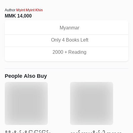
Author
Myint Myint Khin
MMK
14,000
Myanmar
Only
4
Book
s
Left
2000
+ Reading
People Also Buy