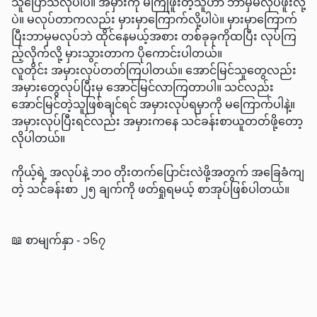
သူပြောသလိုပါပဲ။ အမှားကို မကြုံဖူးတဲ့သူဟာ ဘာမှမလုပ်ဖူးလို့
ပဲ။ မလုပ်တာကလည်း မှားမှာကြောက်လို့ပါပဲ။ မှားမှာကြောက်
ပြီးဘာမှမလုပ်ဘဲ ထိုင်နေမယ့်အစား တစ်ခုခုကိုထပြီး လုပ်ကြ
ည့်လိုက်လို့ မှားသွားတာက ပိုကောင်းပါတယ်။
လူတိုင်း အမှားလုပ်တတ်ကြပါတယ်။ အောင်မြင်သူတွေလည်း
အမှားတွေလုပ်ပြီးမှ အောင်မြင်လာကြတာပါ။ သင်လည်း
အောင်မြင်တဲ့သူဖြစ်ချင်ရင် အမှားလုပ်ရမှာကို မကြောက်ပါနဲ့။
အမှားလုပ်ပြီးရင်လည်း အမှားကနေ သင်ခန်းစာယူတတ်ဖို့တော့
လိုပါတယ်။
ကိုယ့်ရဲ့ အလုပ်နဲ့ ဘ၀ တိုးတက်ပြောင်းလဲဖို့အတွက် အခြေခံကျ
တဲ့ သင်ခန်းစာ ၂၅ ချက်ကို ဖတ်ရှုရမယ့် စာအုပ်ဖြစ်ပါတယ်။
📖 စာမျက်နှာ - ၁၆၇