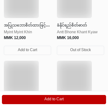
အပြုသဘောစိတ်ထားဖြင့်
ခံနိုင်ရည်စိတ်ဓာတ်
Myint Myint Khin
Antt Bhone Khant Kyaw
ရှင်သန်ခြင်း
MMK
12,000
MMK
16,000
Add to Cart
Out of Stock
Add to Cart
လူငယ်နှင့် ပရော်ဖက်ရှင်နယ်
ကိုယ့်ကိုယ်ကိုယ် စီမံခန့်ခွဲမှု့