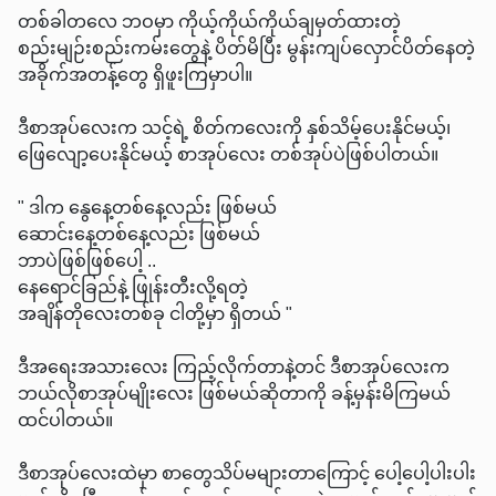
တစ်ခါတလေ ဘဝမှာ ကိုယ့်ကိုယ်ကိုယ်ချမှတ်ထားတဲ့
စည်းမျဉ်းစည်းကမ်းတွေနဲ့ ပိတ်မိပြီး မွန်းကျပ်လှောင်ပိတ်နေတဲ့
အခိုက်အတန့်တွေ ရှိဖူးကြမှာပါ။
ဒီစာအုပ်လေးက သင့်ရဲ့ စိတ်ကလေးကို နှစ်သိမ့်ပေးနိုင်မယ့်၊
ဖြေလျော့ပေးနိုင်မယ့် စာအုပ်လေး တစ်အုပ်ပဲဖြစ်ပါတယ်။
" ဒါက နွေနေ့တစ်နေ့လည်း ဖြစ်မယ်
ဆောင်းနေ့တစ်နေ့လည်း ဖြစ်မယ်
ဘာပဲဖြစ်ဖြစ်ပေါ့ ..
နေရောင်ခြည်နဲ့ ဖြုန်းတီးလို့ရတဲ့
အချိန်တိုလေးတစ်ခု ငါတို့မှာ ရှိတယ် "
ဒီအရေးအသားလေး ကြည့်လိုက်တာနဲ့တင် ဒီစာအုပ်လေးက
ဘယ်လိုစာအုပ်မျိုးလေး ဖြစ်မယ်ဆိုတာကို ခန့်မှန်းမိကြမယ်
ထင်ပါတယ်။
ဒီစာအုပ်လေးထဲမှာ စာတွေသိပ်မများတာကြောင့် ပေါ့ပေါ့ပါးပါး