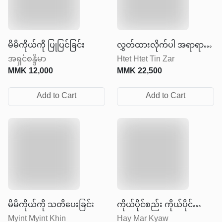
မိမိကိုယ်ကို ပြုပြင်ခြင်း
လွှတ်ထားလိုက်ပါ အရာရာကို
အရှင်စန္ဒိမာ
Htet Htet Tin Zar
ထိန်းချုပ်ဖို့ မကြိုးစားနဲ့
MMK
12,000
MMK
22,500
Add to Cart
Add to Cart
မိမိကိုယ်ကို သတိပေးခြင်း
ကိုယ်ပိုင်စည်း ကိုယ်ပိုင်
Myint Myint Khin
Hay Mar Kyaw
လွတ်လပ်မှု