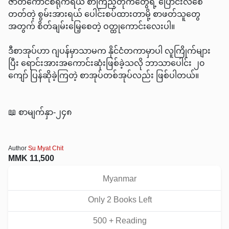
ဇာတ်ကောင်စရိုက်ရယ် စာကြည့်တိုက်တွေရဲ့ ပြောင်းလဲစေ
တတ်တဲ့ စွမ်းအားရယ် ပေါင်းစပ်ထားတာမို့ စာဖတ်သူတွေ
အတွက် စိတ်ချမ်းမြေ့စေတဲ့ ဝတ္ထုကောင်းလေးပါ။
ဒီစာအုပ်ဟာ ဂျပန်မှာသာမက နိုင်ငံတကာမှာပါ လူကြိုက်များ
ပြီး ရောင်းအားအကောင်းဆုံးဖြစ်ခဲ့သလို ဘာသာပေါင်း ၂၀
ကျော် ပြန်ဆိုခဲ့ကြတဲ့ စာအုပ်တစ်အုပ်လည်း ဖြစ်ပါတယ်။
📖 စာမျက်နှာ-၂၄၈
Author
Su Myat Chit
MMK
11,500
Myanmar
Only
2
Book
s
Left
500
+ Reading