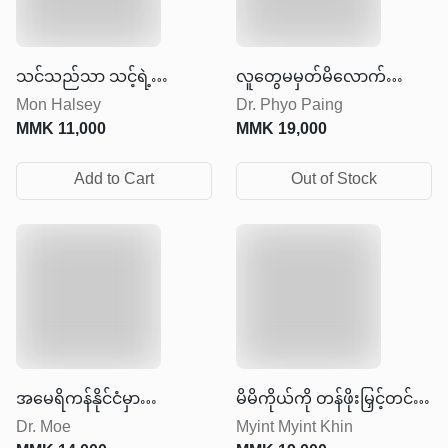
သင်သည်သာ သင့်ရဲ့
လူတွေမမှတ်မိလောက်အောင်
Mon Halsey
Dr. Phyo Paing
စကြဝဠာ
တိုးတက်ပြောင်းလဲလိုက်ပါ
MMK
11,000
MMK
19,000
Add to Cart
Out of Stock
အမေရိကန်နိုင်ငံမှာ
မိမိကိုယ်ကို တန်ဖိုးမြှင့်တင်
Dr. Moe
Myint Myint Khin
အောင်မြင်တဲ့ဘဝတစ်ခု
ခြင်း