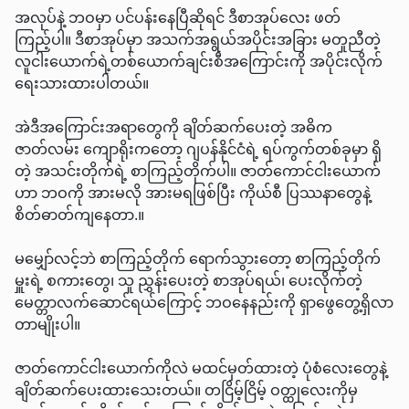
အလုပ်နဲ့ ဘဝမှာ ပင်ပန်းနေပြီဆိုရင် ဒီစာအုပ်လေး ဖတ်
ကြည့်ပါ။ ဒီစာအုပ်မှာ အသက်အရွယ်အပိုင်းအခြား မတူညီတဲ့
လူငါးယောက်ရဲ့တစ်ယောက်ချင်းစီအကြောင်းကို အပိုင်းလိုက်
ရေးသားထားပါတယ်။
အဲဒီအကြောင်းအရာတွေကို ချိတ်ဆက်ပေးတဲ့ အဓိက
ဇာတ်လမ်း ကျောရိုးကတော့ ဂျပန်နိုင်ငံရဲ့ ရပ်ကွက်တစ်ခုမှာ ရှိ
တဲ့ အသင်းတိုက်ရဲ့ စာကြည့်တိုက်ပါ။ ဇာတ်ကောင်ငါးယောက်
ဟာ ဘဝကို အားမလို အားမရဖြစ်ပြီး ကိုယ်စီ ပြဿနာတွေနဲ့
စိတ်ဓာတ်ကျနေတာ.။
မမျှော်လင့်ဘဲ စာကြည့်တိုက် ရောက်သွားတော့ စာကြည့်တိုက်
မှူးရဲ့ စကားတွေ၊ သူ ညွှန်းပေးတဲ့ စာအုပ်ရယ်၊ ပေးလိုက်တဲ့
မေတ္တာလက်ဆောင်ရယ်ကြောင့် ဘဝနေနည်းကို ရှာဖွေတွေ့ရှိလာ
တာမျိုးပါ။
ဇာတ်ကောင်ငါးယောက်ကိုလဲ မထင်မှတ်ထားတဲ့ ပုံစံလေးတွေနဲ့
ချိတ်ဆက်ပေးထားသေးတယ်။ တငြိမ့်ငြိမ့် ဝတ္ထုလေးကိုမှ