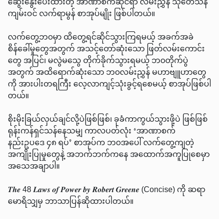
ဆွေးနွေးပေးထားတဲ့ အာဏာစက်ဆိုင်ရာ လမ်းညွှန် သုတေသန
ကျမ်းဝင် လက်ရာမွန် စာအုပ်မျိုး ဖြစ်ပါတယ်။
လက်တွေ့ဘ၀မှာ ထိတွေ့ရင်ဆိုင်သွားကြရမယ့် အခက်အခဲ
စိန်ခေါ်မှုတွေအတွက် အသင့်တော်ဆုံးသော ဖြတ်လမ်းကောင်း
တွေ အပြင်၊ မလွဲမသွေ တိုက်ခိုက်သွားရမယ့် ဘ၀တိုက်ပွဲ
အတွက် အထိရောက်ဆုံးသော ဘ၀လမ်းညွှန် မဟာဗျူဟာတွေ
ကို အားပါးတရကြီး လေ့လာကျင့်သုံးခွင့်ရစေမယ့် စာအုပ်ဖြစ်ပါ
တယ်။
စိုးမိုးခြယ်လှယ်ချင်လို့ပဲဖြစ်ဖြစ်၊ ခုခံကာကွယ်သွားဖို့ပဲ ဖြစ်ဖြစ်
ရုန်းကန်ရှင်သန်နေသမျှ ကာလပတ်လုံး ‘အာဏာစက်
နည်းဥပဒေ ၄၈ ရပ်’ စာအုပ်က ဘ၀အပေါ် လက်တွေ့ကျတဲ့
အကျိုးပြုမှုတွေနဲ့ အဘက်ဘက်ကနေ အထောက်အကူပြုစေမှာ
အသေအချာပါ။
𝑻𝒉𝒆 48 𝑳𝒂𝒘𝒔 𝒐𝒇 𝑷𝒐𝒘𝒆𝒓 𝒃𝒚 𝑹𝒐𝒃𝒆𝒓𝒕 𝑮𝒓𝒆𝒆𝒏𝒆 (Concise) ကို ဆရာ
မောရိသျှမှ ဘာသာပြန်ဆိုထားပါတယ်။