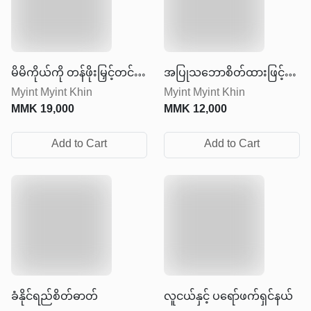
မိမိကိုယ်ကို တန်ဖိုးမြှင့်တင်
အပြုသဘောစိတ်ထားဖြင့်
Myint Myint Khin
Myint Myint Khin
ခြင်း
ရှင်သန်ခြင်း
MMK
19,000
MMK
12,000
Add to Cart
Add to Cart
ခံနိုင်ရည်စိတ်ဓာတ်
လူငယ်နှင့် ပရော်ဖက်ရှင်နယ်