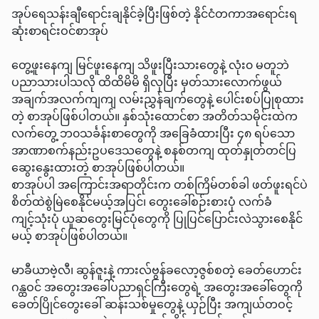
အုပ်ရေသန်းချီရောင်းချနိုင်ခဲ့ပြီးဖြစ်တဲ့ နိုင်ငံတကာအရောင်းရ
ဆုံးစာရင်းဝင်စာအုပ်
တွေ့ဖူးနေကျ မြင်ဖူးနေကျ သိဖူးပြီးသားတွေနဲ့ လုံး၀ မတူဘဲ
ပညာသားပါသလို ထိထိမိမိ ရှိလှပြီး မှတ်သားလောက်ဖွယ်
အချက်အလက်ကျကျ လမ်းညွှန်ချက်တွေနဲ့ ပေါင်းစပ်ပြုစုထား
တဲ့ စာအုပ်ဖြစ်ပါတယ်။ နှစ်သုံးထောင်စာ အတိတ်သမိုင်းထဲက
လက်တွေ့ ဘ၀သင်္ခန်းစာတွေကို အခြေခံထားပြီး ၄၈ ရပ်သော
အာဏာစက်နည်းဥပဒေသတွေနဲ့ စနစ်တကျ ထုတ်နှုတ်တင်ပြ
ဆွေးနွေးထားတဲ့ စာအုပ်ဖြစ်ပါတယ်။
စာအုပ်ပါ အကြောင်းအရာတိုင်းက တစ်ကြိမ်တစ်ခါ ဖတ်ဖူးရင်ပဲ
စိတ်ထဲစွဲမြဲစေနိုင်မယ့်အပြင်၊ တွေးခေါ်စဉ်းစားပုံ လက်ခံ
ကျင့်သုံးပုံ ယူဆတွေးမြင်ပုံတွေကို ပြုပြင်ပြောင်းလဲသွားစေနိုင်
မယ့် စာအုပ်ဖြစ်ပါတယ်။
မာခီယာဗဲ့လီ၊ ဆွန်ဇူးနဲ့ ကားလ်ဗွန်ခလော့ဇွစ်စတဲ့ ခေတ်ဟောင်း
ဂန္ထဝင် အတွေးအခေါ်ပညာရှင်ကြီးတွေရဲ့ အတွေးအခေါ်တွေကို
ခေတ်ပြိုင်တွေးခေါ် ဆန်းသစ်မှုတွေနဲ့ ယှဉ်ပြီး အကျယ်တဝင့်