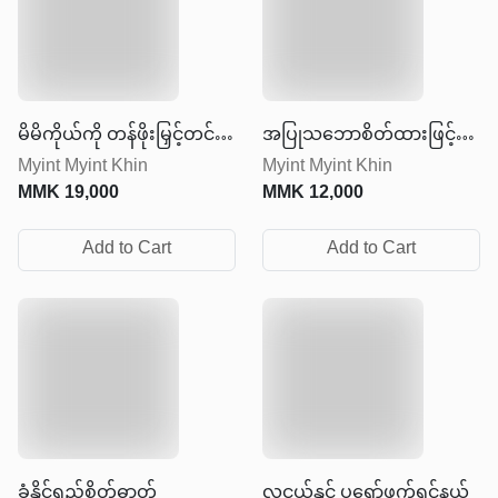
မိမိကိုယ်ကို တန်ဖိုးမြှင့်တင်
အပြုသဘောစိတ်ထားဖြင့်
Myint Myint Khin
Myint Myint Khin
ခြင်း
ရှင်သန်ခြင်း
MMK
19,000
MMK
12,000
Add to Cart
Add to Cart
ခံနိုင်ရည်စိတ်ဓာတ်
လူငယ်နှင့် ပရော်ဖက်ရှင်နယ်