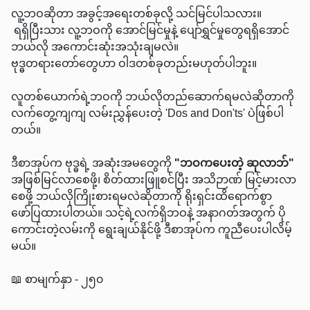
လူ့ဘဝဆိုတာ အခွင့်အရေးတစ်ခုလို့ သင်မြင်ပါသလား။
ရရှိပြီးသား လူ့ဘဝကို အောင်မြင်မှုနဲ့ ပျော်ရွှင်မှုတွေရရှိအောင်
ဘယ်လို အကောင်းဆုံးအသုံးချမလဲ။
ဗုဒ္ဓတရားတော်တွေဟာ ဝါဒတစ်ခုတည်းမဟုတ်ပါဘူး။
လူတစ်ယောက်ရဲ့ဘဝကို ဘယ်လိုတည်ဆောက်ရမလဲဆိုတာကို
လက်တွေ့ကျကျ လမ်းညွှန်ပေးတဲ့ 'Dos and Don'ts' ပဲဖြစ်ပါ
တယ်။
ဒီစာအုပ်က ဗုဒ္ဓရဲ့ အဆုံးအမတွေကို
"ဘဝကပေးတဲ့ ဆုလာဘ်"
အဖြစ်မြင်လာစေဖို့၊ စိတ်ထားဖြူစင်ပြီး အသိဉာဏ် မြင့်မားလာ
စေဖို့ ဘယ်လိုကြိုးစားရမလဲဆိုတာကို ရိုးရှင်းထိရောက်စွာ
ဖော်ပြထားပါတယ်။ သင့်ရဲ့လက်ရှိဘဝနဲ့ အနာဂတ်အတွက် ပို
ကောင်းတဲ့လမ်းကို ရွေးချယ်နိုင်ဖို့ ဒီစာအုပ်က ကူညီပေးပါလိမ့်
မယ်။
📖 စာမျက်နှာ - ၂၅၀